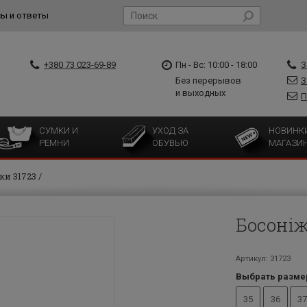
ы и ответы
+380 73 023-69-89
Пн - Вс: 10:00 - 18:00
З
Без перерывов
З
и выходных
П
СУМКИ И
УХОД ЗА
НОВИНК
РЕМНИ
ОБУВЬЮ
МАГАЗИ
ки 31723
Босоніж
Артикул: 31723
Выбрать разме
35
36
37