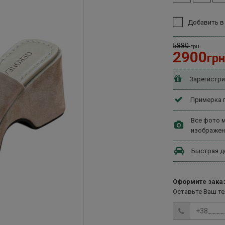
Добавить в
5880
грн.
2900
грн
Зарегистри
Примерка п
Все фото м
изображен
Быстрая д
Оформите заказ
Оставьте Ваш т