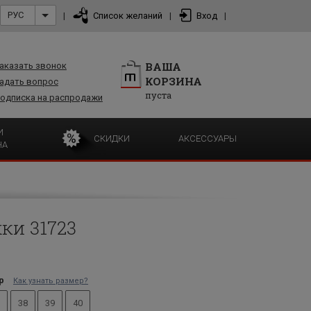
РУС
|
Список желаний
|
Вход
|
ВАША
аказать звонок
КОРЗИНА
адать вопрос
пуста
одписка на распродажи
И
СКИДКИ
АКСЕССУАРЫ
НА
ки 31723
р
Как узнать размер?
38
39
40