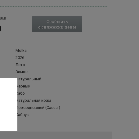
ям!
Сообщить
о снижении цены
Molka
2026
Лето
Замша
Натуральный
Черный
Сабо
делка
Натуральная кожа
Повседневный (Casual)
Каблук