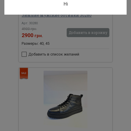
Ні
Зимние мужские ботинки 30280
Арт: 30280
4900 грн.
Добавить в корзину
2900
грн.
Размеры: 40, 45
Добавить в список желаний