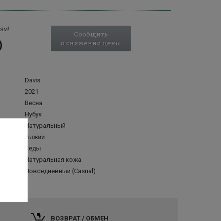
ям!
Сообщить
о снижении цены
Davis
2021
Весна
Нубук
Натуральный
Рыжий
Кеды
делка
Натуральная кожа
Повседневный (Casual)
ВОЗВРАТ / ОБМЕН