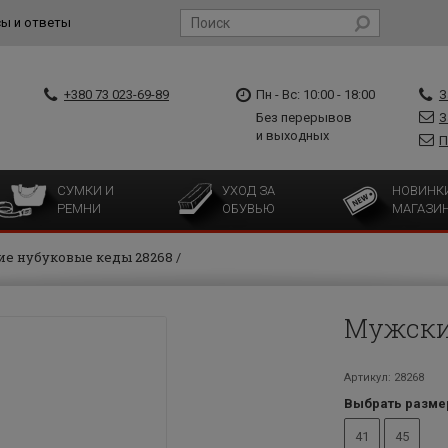
ы и ответы
+380 73 023-69-89
Пн - Вс: 10:00 - 18:00
З
Без перерывов
З
и выходных
П
СУМКИ И
УХОД ЗА
НОВИНК
РЕМНИ
ОБУВЬЮ
МАГАЗИ
е нубуковые кеды 28268
Мужски
Артикул: 28268
Выбрать разме
41
45