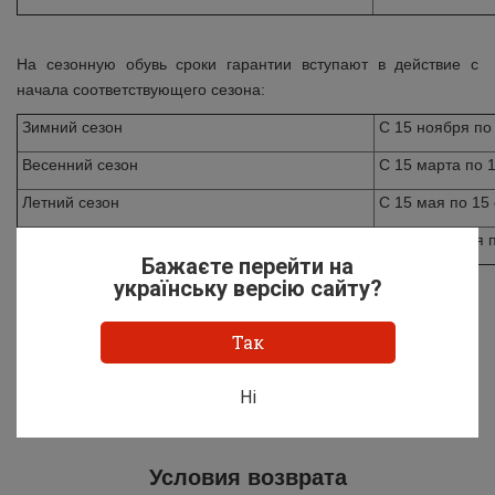
На сезонную обувь сроки гарантии вступают в действие с
начала соответствующего сезона:
Зимний сезон
С 15 ноября по
Весенний сезон
С 15 марта по 
Летний сезон
С 15 мая по 15
Осенний сезон
С 15 сентября 
Бажаєте перейти на
українську версію сайту?
В случае использования обуви вне сезонности, претензии на
гарантийные обязательства не принимаются.
Так
Гарантия не распространяется на средства по уходу за
Ні
обувью, стельки, шнурки, щетки и ремни.
Условия возврата