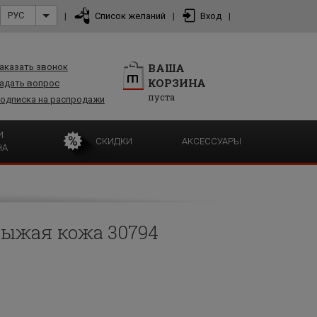
РУС
|
Список желаний
|
Вход
|
ВАША
аказать звонок
КОРЗИНА
адать вопрос
пуста
одписка на распродажи
И
СКИДКИ
АКСЕССУАРЫ
НА
рыжая кожа 30794