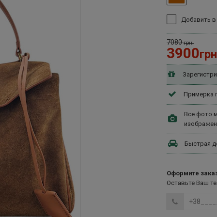
Добавить в
7080
грн.
3900
грн
Зарегистри
Примерка п
Все фото м
изображен
Быстрая д
Оформите заказ
Оставьте Ваш т