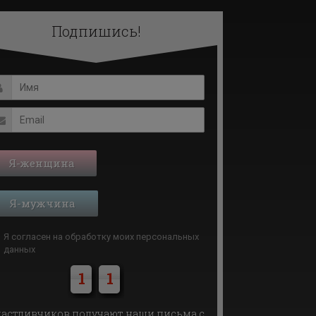
Подпишись!
Я-женщина
Я-мужчина
Я согласен на обработку моих
персональных
данных
1
1
астливчиков получают наши письма с