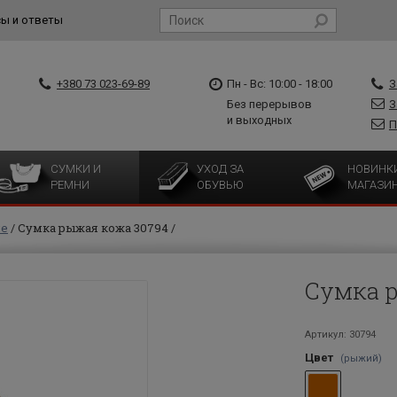
ы и ответы
+380 73 023-69-89
Пн - Вс: 10:00 - 18:00
З
Без перерывов
З
и выходных
П
СУМКИ И
УХОД ЗА
НОВИНК
РЕМНИ
ОБУВЬЮ
МАГАЗИ
ие
Сумка рыжая кожа 30794
Сумка 
Артикул: 30794
Цвет
(рыжий)