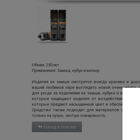
Объем: 250 мл
Применение: Замша, нубук и велюр
Изделия из замши смотрятся всегда красиво и доро
вашей любимой паре выглядеть новой очень долго. 
для ухода за изделиями из замши, нубука и велюра. 
которые защищают изделия от воздействий окружа
которые предают насыщенный цвет и обеспечивают е
Средство также подходит для материалов с климати
только на сухую, чистую поверхность.
Назад к списку