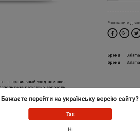
Расскажите друзь
Бренд
Salama
Бренд
Salama
го, а правильный уход поможет
Используйте регулярно аэрозоль
В его состав входят компоненты,
Бажаєте перейти на українську версію сайту?
ющей среды, а также пигменты,
го продолжительную стойкость.
ческой мембраной. Используйте
Так
Ні