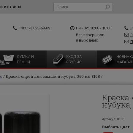
ы и ответы
+380 73 023-69-89
Пн - Вс: 10:00 - 18:00
З
Без перерывов
З
и выходных
П
СУМКИ И
УХОД ЗА
НОВИНК
РЕМНИ
ОБУВЬЮ
МАГАЗИ
ью
Краска-спрей для замши и нубука, 250 мл 8168
Краска-
нубука,
Артикул: 8168
Выбрать цвет: