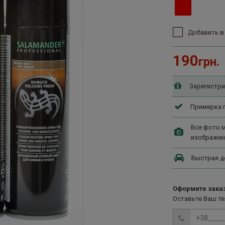
Добавить в
190
грн.
Зарегистри
Примерка п
Все фото м
изображен
Быстрая д
Оформите заказ
Оставьте Ваш т