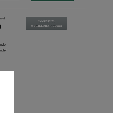
ям!
Сообщить
о снижении цены
nder
nder