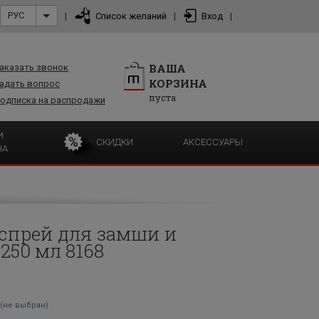
РУС
|
Список желаний
|
Вход
|
ВАША
аказать звонок
КОРЗИНА
адать вопрос
пуста
одписка на распродажи
И
СКИДКИ
АКСЕССУАРЫ
НА
спрей для замши и
 250 мл 8168
(не выбран)