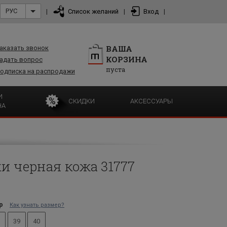
РУС
|
Список желаний
|
Вход
|
ВАША
аказать звонок
КОРЗИНА
адать вопрос
пуста
одписка на распродажи
И
СКИДКИ
АКСЕССУАРЫ
НА
и черная кожа 31777
р
Как узнать размер?
39
40