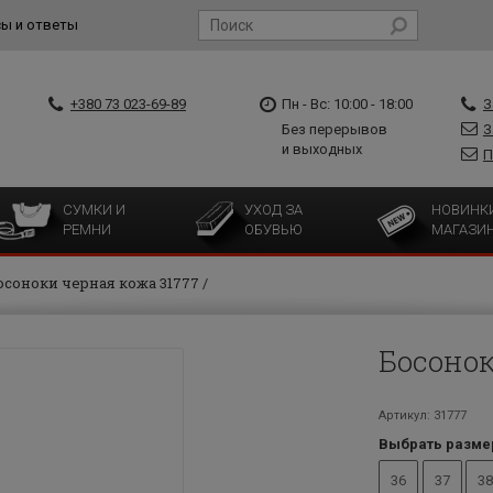
ы и ответы
+380 73 023-69-89
Пн - Вс: 10:00 - 18:00
З
Без перерывов
З
и выходных
П
СУМКИ И
УХОД ЗА
НОВИНК
РЕМНИ
ОБУВЬЮ
МАГАЗИ
осоноки черная кожа 31777
Босонок
Артикул: 31777
Выбрать разме
36
37
38