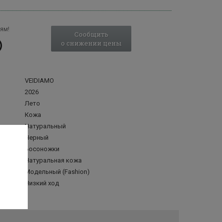
ям!
Сообщить
о снижении цены
VEIDIAMO
2026
Лето
Кожа
Натуральный
Черный
Босоножки
делка
Натуральная кожа
Модельный (Fashion)
Низкий ход