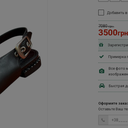
Добавить в
7080
грн.
3500
грн
Зарегистри
Примерка п
Все фото м
изображен
Быстрая д
Оформите заказ
Оставьте Ваш т