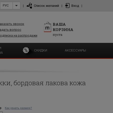
РУС
|
Список желаний
|
Вход
|
ВАША
аказать звонок
КОРЗИНА
адать вопрос
пуста
одписка на распродажи
И
СКИДКИ
АКСЕССУАРЫ
НА
ки, бордовая лакова кожа
р
Как узнать размер?