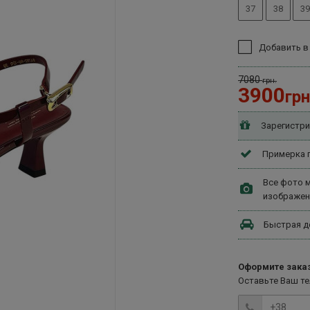
37
38
39
Добавить в
7080
грн.
3900
грн
Зарегистри
Примерка п
Все фото м
изображен
Быстрая д
Оформите заказ
Оставьте Ваш т