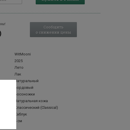
ям!
Сообщить
о снижении цены
WitMooni
2025
Лето
Лак
Натуральный
Бордовый
Босоножки
делка
Натуральная кожа
Классический (Classical)
Каблук
а
5 см