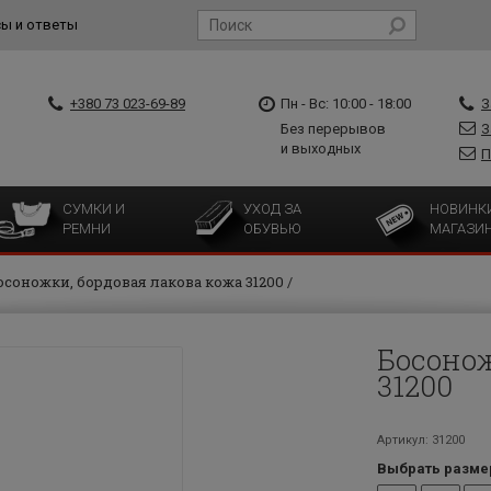
ы и ответы
+380 73 023-69-89
Пн - Вс: 10:00 - 18:00
З
Без перерывов
З
и выходных
П
СУМКИ И
УХОД ЗА
НОВИНК
РЕМНИ
ОБУВЬЮ
МАГАЗИ
осоножки, бордовая лакова кожа 31200
Босонож
31200
Артикул: 31200
Выбрать разме