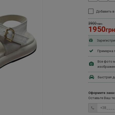
Добавить в
3900
грн.
1950
грн
Зарегистри
Примерка п
Все фото м
изображен
Быстрая д
Оформите заказ
Оставьте Ваш т