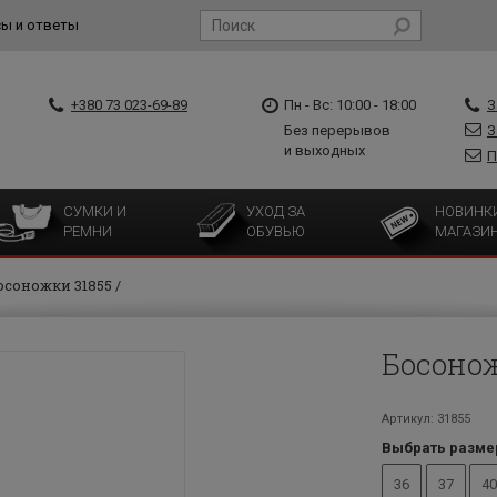
ы и ответы
+380 73 023-69-89
Пн - Вс: 10:00 - 18:00
З
Без перерывов
З
и выходных
П
СУМКИ И
УХОД ЗА
НОВИНК
РЕМНИ
ОБУВЬЮ
МАГАЗИ
осоножки 31855
Босонож
Артикул: 31855
Выбрать разме
36
37
40