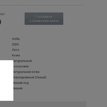
ям!
Сообщить
о снижении цены
Violla
2026
Лето
Кожа
Натуральный
Босоножки
делка
Натуральная кожа
Повседневный (Casual)
Низкий ход
а
Низкий