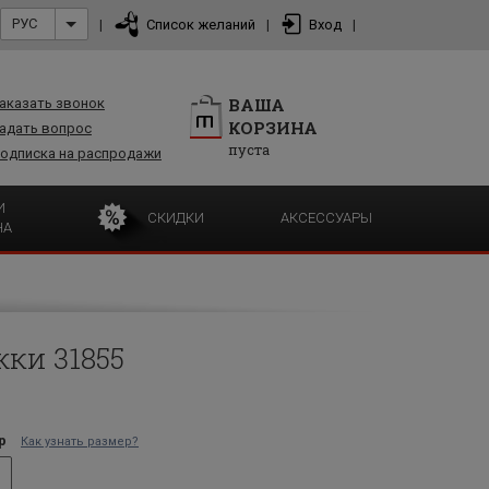
РУС
|
Список желаний
|
Вход
|
ВАША
аказать звонок
КОРЗИНА
адать вопрос
пуста
одписка на распродажи
И
СКИДКИ
АКСЕССУАРЫ
НА
ки 31855
р
Как узнать размер?