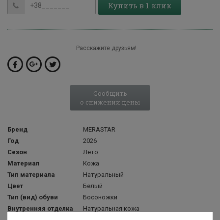
Купить в 1 клик
Расскажите друзьям!
Сообщить
о снижении цены
Бренд
MERASTAR
Год
2026
Сезон
Лето
Материал
Кожа
Тип материала
Натуральный
Цвет
Белый
Тип (вид) обуви
Босоножки
Внутренняя отделка
Натуральная кожа
Стиль
Повседневный (Casual)