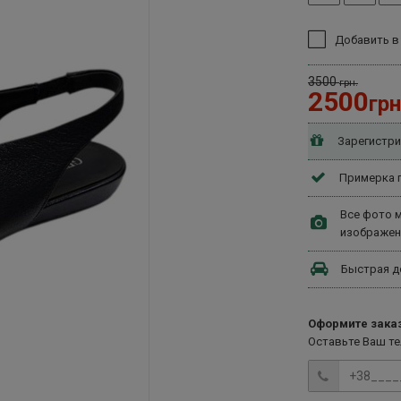
Добавить в
3500
грн.
2500
грн
Зарегистри
Примерка п
Все фото м
изображен
Быстрая д
Оформите заказ
Оставьте Ваш т