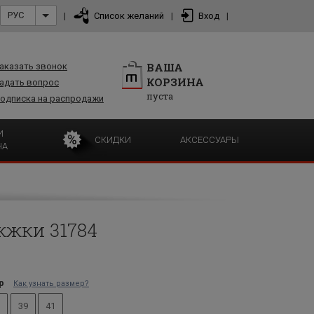
РУС
|
Список желаний
|
Вход
|
ВАША
аказать звонок
КОРЗИНА
адать вопрос
пуста
одписка на распродажи
И
СКИДКИ
АКСЕССУАРЫ
НА
жжки 31784
р
Как узнать размер?
39
41