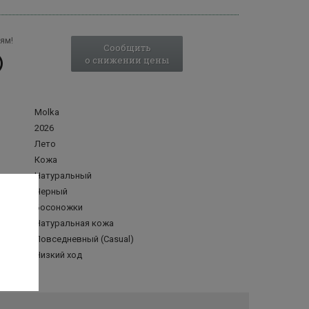
ям!
Сообщить
о снижении цены
Molka
2026
Лето
Кожа
Натуральный
Черный
Босоножки
делка
Натуральная кожа
Повседневный (Casual)
Низкий ход