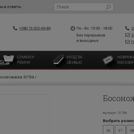
ы и ответы
+380 73 023-69-89
Пн - Вс: 10:00 - 18:00
З
Без перерывов
З
и выходных
П
СУМКИ И
УХОД ЗА
НОВИНК
РЕМНИ
ОБУВЬЮ
МАГАЗИ
осоножжки 31784
Босоно
Артикул: 31784
Выбрать разме
36
37
38