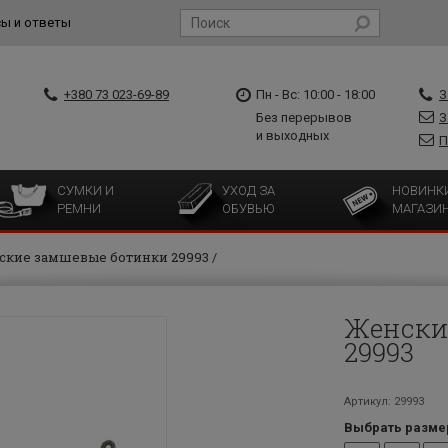
ы и ответы
+380 73 023-69-89
Пн - Вс: 10:00 - 18:00
З
Без перерывов
З
и выходных
П
СУМКИ И
УХОД ЗА
НОВИНК
РЕМНИ
ОБУВЬЮ
МАГАЗИ
ские замшевые ботинки 29993
Женски
29993
Артикул: 29993
Выбрать разме