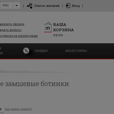
РУС
|
Список желаний
|
Вход
|
ВАША
аказать звонок
КОРЗИНА
адать вопрос
пуста
одписка на распродажи
И
СКИДКИ
АКСЕССУАРЫ
НА
е замшевые ботинки
р
Как узнать размер?