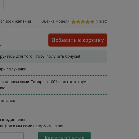
 список желаний
Оценка модели:
(4,5/30)
Добавить в корзину
.
руйтесь для того чтобы получать бонусы!
ри получении.
ы делаем сами. Товар на 100% соответствует
ию.
оставка
 в один клик
елефон и мы сами оформим заказ
Купить в 1 клик