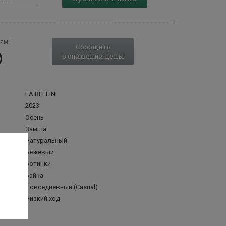
ям!
Сообщить
о снижении цены
LA BELLINI
2023
Осень
Замша
Натуральный
Бежевый
Ботинки
делка
Байка
Повседневный (Casual)
Низкий ход