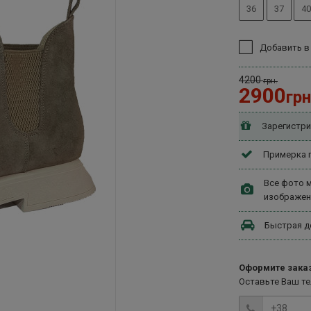
36
37
40
Добавить в
4200
грн.
2900
грн
Зарегистри
Примерка п
Все фото м
изображен
Быстрая д
Оформите заказ
Оставьте Ваш т