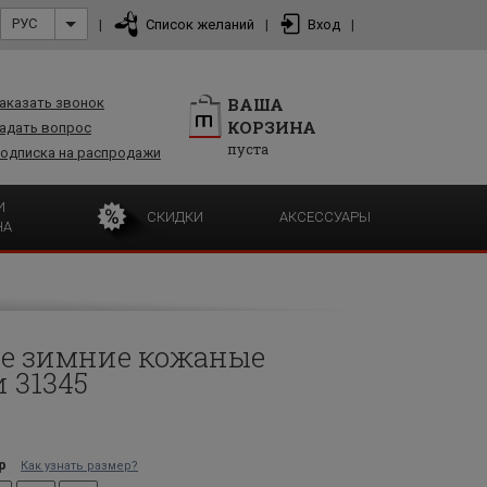
РУС
|
Список желаний
|
Вход
|
ВАША
аказать звонок
КОРЗИНА
адать вопрос
пуста
одписка на распродажи
И
СКИДКИ
АКСЕССУАРЫ
НА
е зимние кожаные
 31345
р
Как узнать размер?