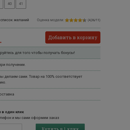
40
41
 список желаний
Оценка модели:
(4,36/11)
Добавить в корзину
.
руйтесь для того чтобы получать бонусы!
ри получении.
ы делаем сами. Товар на 100% соответствует
ию.
оставка
 в один клик
елефон и мы сами оформим заказ
Купить в 1 клик