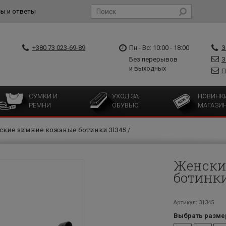
ы и ответы
+380 73 023-69-89
Пн - Вс: 10:00 - 18:00
З
Без перерывов
З
и выходных
П
СУМКИ И
УХОД ЗА
НОВИНК
РЕМНИ
ОБУВЬЮ
МАГАЗИ
ские зимние кожаные ботинки 31345
Женски
ботинки
Артикул: 31345
Выбрать разме