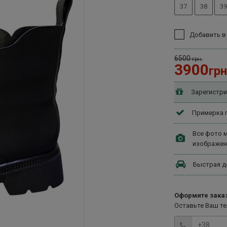
37
38
39
Добавить в
6500
грн.
3900
грн
Зарегистри
Примерка п
Все фото м
изображен
Быстрая д
Оформите заказ
Оставьте Ваш т