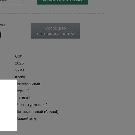
ям!
Сообщить
о снижении цены
Gotti
2025
Зима
Кожа
Натуральный
Черный
Ботинки
делка
Мех натуральный
Повседневный (Casual)
Низкий ход