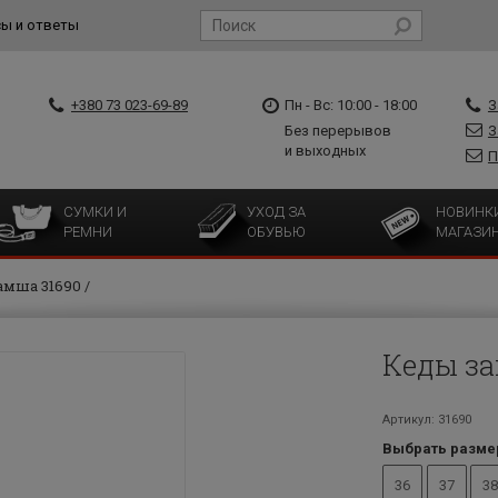
ы и ответы
+380 73 023-69-89
Пн - Вс: 10:00 - 18:00
З
Без перерывов
З
и выходных
П
СУМКИ И
УХОД ЗА
НОВИНК
РЕМНИ
ОБУВЬЮ
МАГАЗИ
амша 31690
Кеды за
Артикул: 31690
Выбрать разме
36
37
38