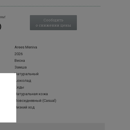
ям!
Сообщить
о снижении цены
Arees Meniva
2026
Весна
Замша
Натуральный
шоколад
Кеды
делка
Натуральная кожа
Повседневный (Casual)
Низкий ход