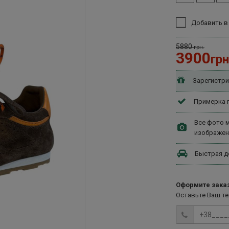
Добавить в
5880
грн.
3900
грн
Зарегистри
Примерка п
Все фото м
изображен
Быстрая д
Оформите заказ
Оставьте Ваш т