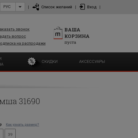
РУС
|
Список желаний
|
Вход
|
ВАША
аказать звонок
КОРЗИНА
адать вопрос
пуста
одписка на распродажи
И
СКИДКИ
АКСЕССУАРЫ
НА
мша 31690
р
Как узнать размер?
39