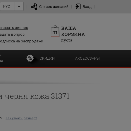
РУС
|
Список желаний
|
Вход
|
ВАША
аказать звонок
КОРЗИНА
адать вопрос
пуста
одписка на распродажи
И
СКИДКИ
АКСЕССУАРЫ
НА
 черня кожа 31371
р
Как узнать размер?