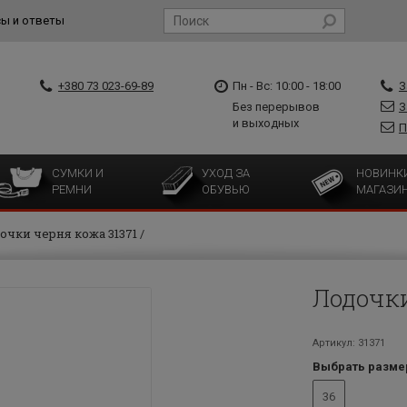
ы и ответы
+380 73 023-69-89
Пн - Вс: 10:00 - 18:00
З
Без перерывов
З
и выходных
П
СУМКИ И
УХОД ЗА
НОВИНК
РЕМНИ
ОБУВЬЮ
МАГАЗИ
очки черня кожа 31371
Лодочки
Артикул: 31371
Выбрать разме
36