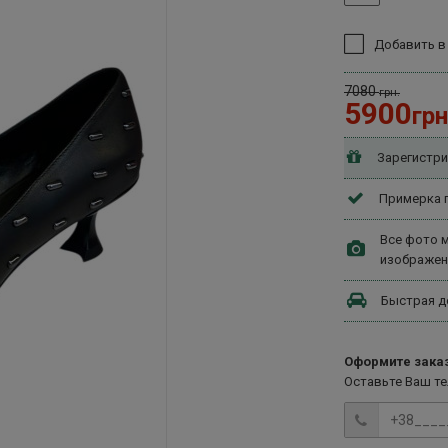
Добавить в
7080
грн.
5900
грн
Зарегистри
Примерка п
Все фото м
изображен
Быстрая д
Оформите заказ
Оставьте Ваш т