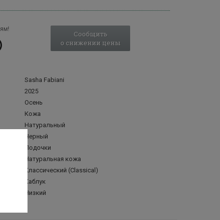
ям!
Сообщить
о снижении цены
Sasha Fabiani
2025
Осень
Кожа
Натуральный
Черный
Лодочки
делка
Натуральная кожа
Классический (Classical)
Каблук
а
Низкий