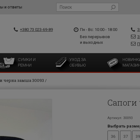
ы и ответы
+380 73 023-69-89
Пн - Вс: 10:00 - 18:00
З
Без перерывов
З
и выходных
П
СУМКИ И
УХОД ЗА
НОВИНК
РЕМНИ
ОБУВЬЮ
МАГАЗИ
и черна замша 30093
Сапоги 
Артикул: 30093
Выбрать разме
36
37
39