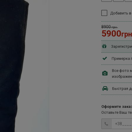
Добавить в
8900
грн.
5900
грн
Зарегистри
Примерка п
Все фото м
изображен
Быстрая д
Оформите заказ
Оставьте Ваш т