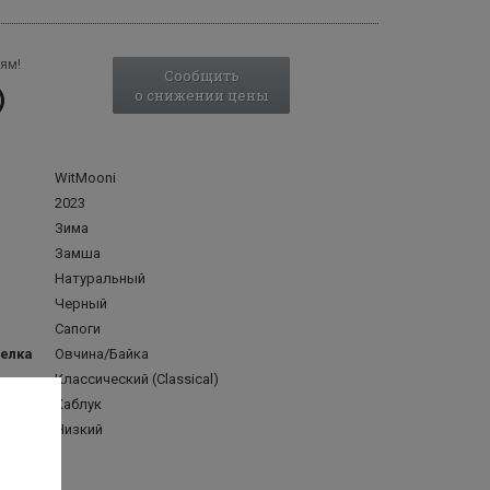
ям!
Сообщить
о снижении цены
WitMooni
2023
Зима
Замша
Натуральный
Черный
Сапоги
делка
Овчина/Байка
Классический (Classical)
Каблук
а
Низкий