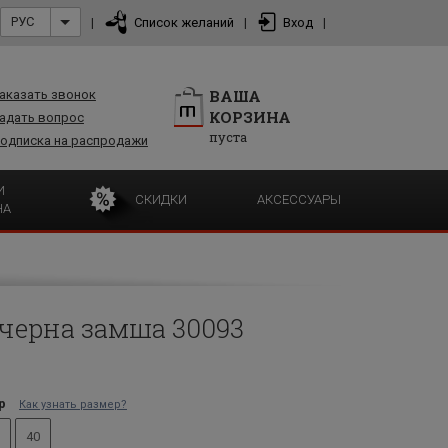
РУС
|
Список желаний
|
Вход
|
ВАША
аказать звонок
КОРЗИНА
адать вопрос
пуста
одписка на распродажи
И
СКИДКИ
АКСЕССУАРЫ
НА
черна замша 30093
р
Как узнать размер?
40