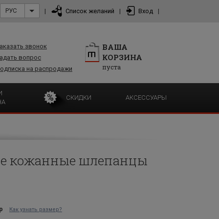
РУС
|
Список желаний
|
Вход
|
ВАША
аказать звонок
КОРЗИНА
адать вопрос
пуста
одписка на распродажи
И
СКИДКИ
АКСЕССУАРЫ
НА
е кожанные шлепанцы
р
Как узнать размер?