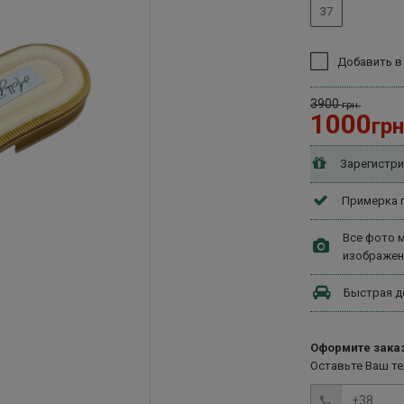
37
Добавить в
3900
грн.
1000
грн
Зарегистри
Примерка п
Все фото м
изображен
Быстрая д
Оформите заказ
Оставьте Ваш т