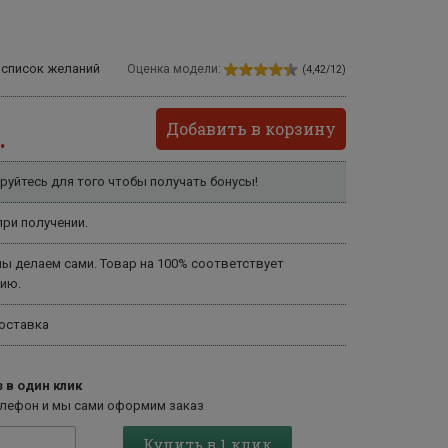
 список желаний
Оценка модели:
(4,42/12)
Добавить в корзину
.
руйтесь для того чтобы получать бонусы!
ри получении.
ы делаем сами. Товар на 100% соответствует
ию.
оставка
 в один клик
елефон и мы сами оформим заказ
Купить в 1 клик