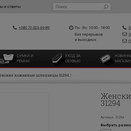
ы и ответы
+380 73 023-69-89
Пн - Вс: 10:00 - 18:00
З
Без перерывов
З
и выходных
П
СУМКИ И
УХОД ЗА
НОВИНК
РЕМНИ
ОБУВЬЮ
МАГАЗИ
енские кожанные шлепанцы 31294
Женски
31294
Артикул: 31294
Выбрать разме