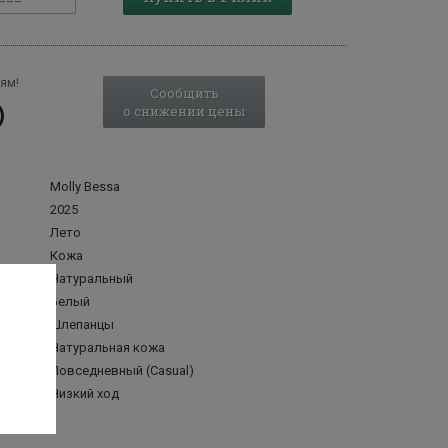
ям!
Сообщить
о снижении цены
Molly Bessa
2025
Лето
Кожа
Натуральный
Белый
Шлепанцы
делка
Натуральная кожа
Повседневный (Casual)
Низкий ход