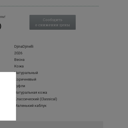
ям!
Сообщить
о снижении цены
DjinaDjinelli
2026
Весна
Кожа
Натуральный
Коричневый
Туфли
делка
Натуральная кожа
Классический (Classical)
Маленький каблук