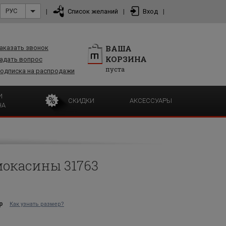
РУС
|
Список желаний
|
Вход
|
ВАША
аказать звонок
КОРЗИНА
адать вопрос
пуста
одписка на распродажи
И
СКИДКИ
АКСЕССУАРЫ
НА
мокасины 31763
р
Как узнать размер?