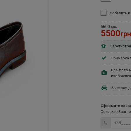
Добавить в
6600
грн.
5500
грн
Зарегистри
Примерка п
Все фото м
изображен
Быстрая д
Оформите заказ
Оставьте Ваш т