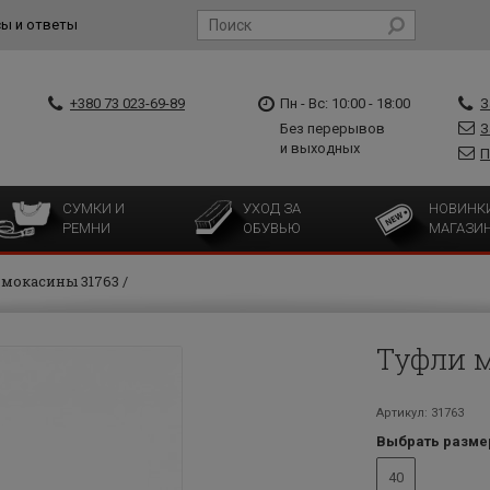
ы и ответы
+380 73 023-69-89
Пн - Вс: 10:00 - 18:00
З
Без перерывов
З
и выходных
П
СУМКИ И
УХОД ЗА
НОВИНК
РЕМНИ
ОБУВЬЮ
МАГАЗИ
 мокасины 31763
Туфли 
Артикул: 31763
Выбрать разме
40