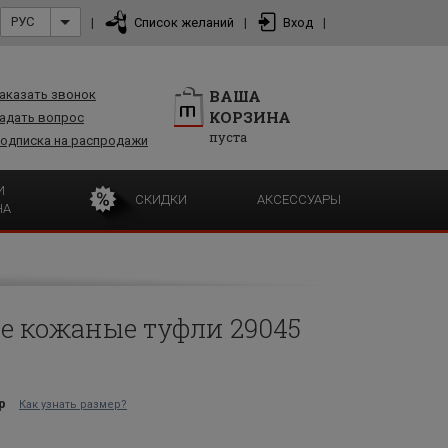
РУС
|
Список желаний
|
Вход
|
ВАША
аказать звонок
КОРЗИНА
адать вопрос
пуста
одписка на распродажи
И
СКИДКИ
АКСЕССУАРЫ
НА
е кожаные туфли 29045
р
Как узнать размер?