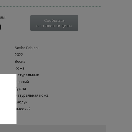
ям!
Сообщить
о снижении цены
Sasha Fabiani
2022
Весна
Кожа
Натуральный
Черный
Туфли
делка
Натуральная кожа
Каблук
а
Высокий