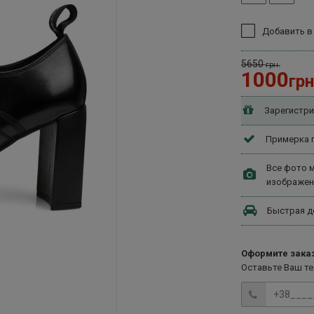
Добавить в
5650
грн.
1000
грн
Зарегистри
Примерка п
Все фото м
изображен
Быстрая д
Оформите заказ
Оставьте Ваш т