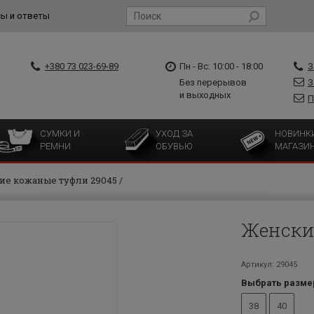
ы и ответы
+380 73 023-69-89
Пн - Вс: 10:00 - 18:00
З
Без перерывов
З
и выходных
П
СУМКИ И
УХОД ЗА
НОВИНК
РЕМНИ
ОБУВЬЮ
МАГАЗИ
ие кожаные туфли 29045
Женски
Артикул: 29045
Выбрать разме
38
40