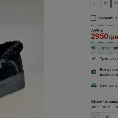
36
37
41
Добавить в
7080
грн.
2950
грн
Зарегистри
Примерка п
Все фото м
изображен
Быстрая д
Оформите заказ
Оставьте Ваш т