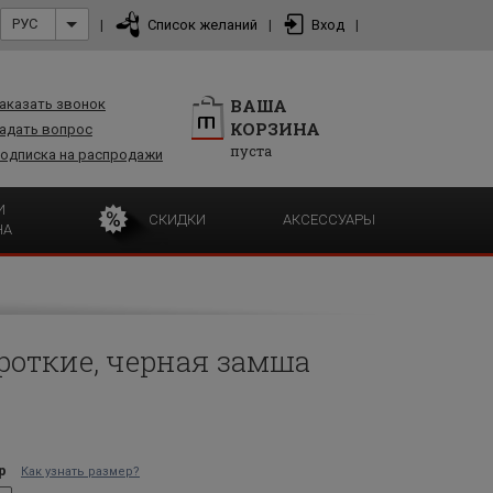
РУС
|
Список желаний
|
Вход
|
ВАША
аказать звонок
КОРЗИНА
адать вопрос
пуста
одписка на распродажи
И
СКИДКИ
АКСЕССУАРЫ
НА
роткие, черная замша
р
Как узнать размер?