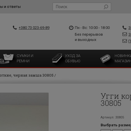
ы и ответы
+380 73 023-69-89
Пн - Вс: 10:00 - 18:00
З
Без перерывов
З
и выходных
П
СУМКИ И
УХОД ЗА
НОВИНК
РЕМНИ
ОБУВЬЮ
МАГАЗИ
откие, черная замша 30805
Угги ко
30805
Артикул: 30805
Выбрать разме