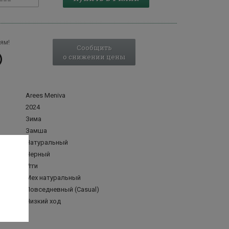
ям!
Сообщить
о снижении цены
Arees Meniva
2024
Зима
Замша
Натуральный
Черный
Угги
делка
Мех натуральный
Повседневный (Casual)
Низкий ход