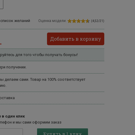
 список желаний
Оценка модели:
(4,52/21)
Добавить в корзину
.
руйтесь для того чтобы получать бонусы!
ри получении.
ы делаем сами. Товар на 100% соответствует
ию.
оставка
 в один клик
елефон и мы сами оформим заказ
Купить в 1 клик