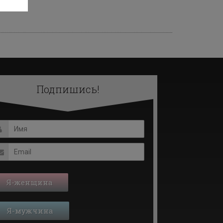
Подпишись!
Я-женщина
Я-мужчина