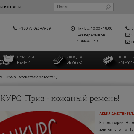
ы и ответы
+380 73 023-69-89
Пн - Вс: 10:00 - 18:00
З
Без перерывов
З
и выходных
П
СУМКИ И
УХОД ЗА
НОВИНК
РЕМНИ
ОБУВЬЮ
МАГАЗИ
! Приз - кожаный ремень!
КУРС! Приз - кожаный ремень!
Акция действитель
В предверии Ново
длится с 5 по 1