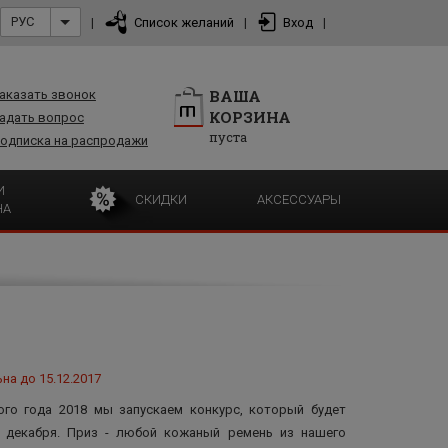
РУС
|
Список желаний
|
Вход
|
ВАША
аказать звонок
КОРЗИНА
адать вопрос
пуста
одписка на распродажи
И
СКИДКИ
АКСЕССУАРЫ
НА
на до 15.12.2017
го года 2018 мы запускаем конкурс, который будет
5 декабря. Приз - любой кожаный ремень из нашего