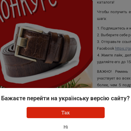
каталога!
Чтобы получить е
шага:
1. Подпишитесь и 
2. Выберите себе 
3. Отправьте ссы
Facebook
https://
4. Жмите лайк, де
удаляйте его до 15
ВАЖНО! Ремень 
участвует во всех
более, чем 5 под
перестаете быть 
Бажаєте перейти на українську версію сайту?
Результаты конку
15 декабря. Желае
Так
Ні