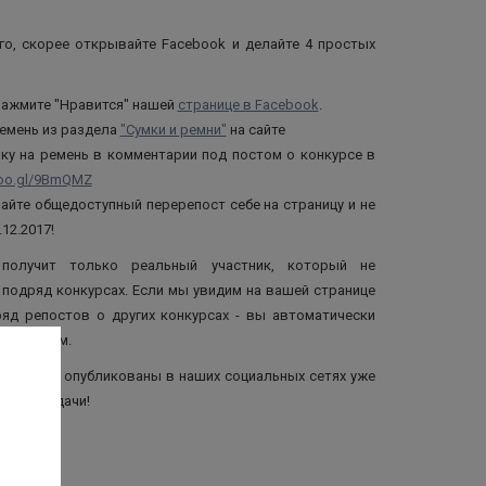
го, скорее открывайте Facebook и делайте 4 простых
нажмите "Нравится" нашей
странице в Facebook
.
ремень из раздела
"Сумки и ремни"
на сайте
лку на ремень в комментарии под постом о конкурсе в
goo.gl/9BmQMZ
лайте общедоступный перерепост себе на страницу и не
.12.2017!
получит только реальный участник, который не
 подряд конкурсах. Если мы увидим на вашей странице
ряд репостов о других конкурсах - вы автоматически
участником.
рса будут опубликованы в наших социальных сетях уже
м всем удачи!