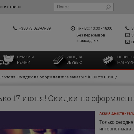
ы и ответы
+380 73 023-69-89
Пн - Вс: 10:00 - 18:00
З
Без перерывов
З
и выходных
П
СУМКИ И
УХОД ЗА
НОВИНК
РЕМНИ
ОБУВЬЮ
МАГАЗИ
17 июня! Скидки на оформленные заказы с 18:00 по 00:00
ько 17 июня! Скидки на оформленны
Акция действитель
Только сегодня
интернет-магаз