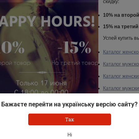
скидку:
10% на второй
15% на третий
Успей купить в
Каталог женско
Каталог мужско
Каталог женски
Каталог мужски
Каталог кожан
Бажаєте перейти на українську версію сайту?
Так
Ні