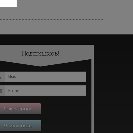
Подпишись!
Я-женщина
Я-мужчина