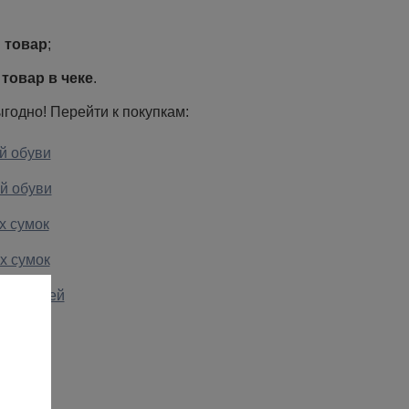
 товар
;
 товар в чеке
.
ыгодно! Перейти к покупкам:
й обуви
й обуви
х сумок
х сумок
ых ремней