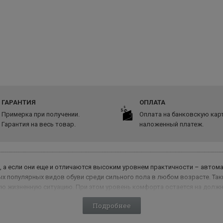
ГАРАНТИЯ
ОПЛАТА
Примерка при получении.
Оплата на банковскую карт
Гарантия на весь товар.
наложенный платеж.
 а если они еще и отличаются высоким уровнем практичности – автома
мых популярных видов обуви среди сильного пола в любом возрасте. Т
ю жизненную ситуацию. При этом уровень комфорта остается на долж
Подробнее