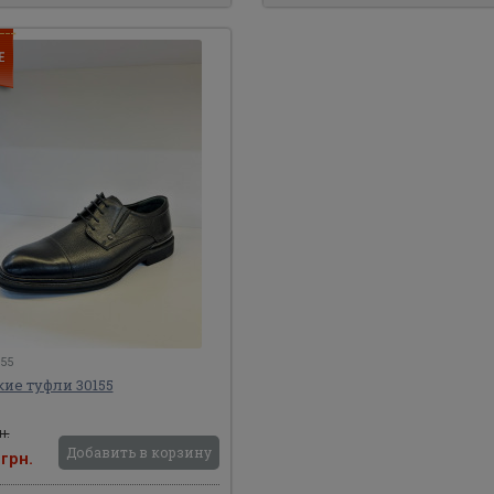
155
ие туфли 30155
н.
Добавить в корзину
0
грн.