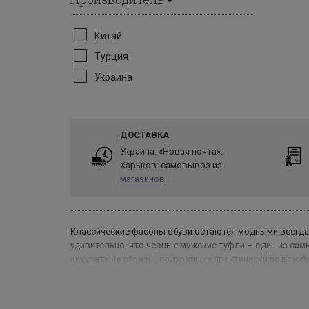
Китай
Турция
Украина
ДОСТАВКА
Украина: «Новая почта».
Харьков: самовывоз из
магазинов
.
Классические фасоны обуви остаются модными всегда,
удивительно, что черные мужские туфли – один из са
аккуратные образы, подходящие практически под любу