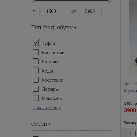
от
до
Тип (вид) обуви
Туфли
Босоножки
Ботинки
Кеды
Кроссовки
Арт: 30
Лоферы
Мужск
Мокасины
5400 гр
Показать еще
390
Сезон
Размер