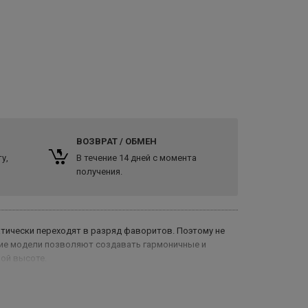
ВОЗВРАТ / ОБМЕН
у,
В течение 14 дней с момента
получения.
тически переходят в разряд фаворитов. Поэтому не
акие модели позволяют создавать гармоничные и
ной высоте.