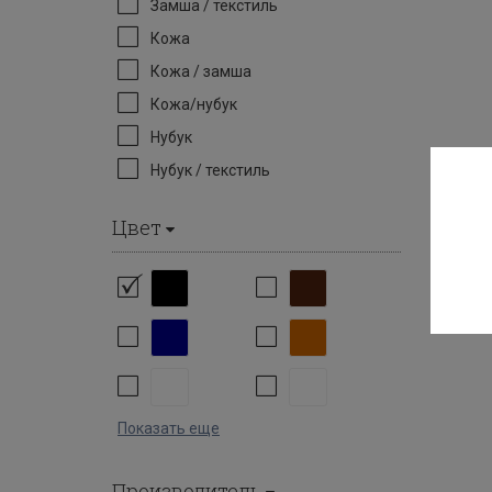
Замша / текстиль
Кожа
Кожа / замша
Кожа/нубук
Нубук
Нубук / текстиль
Цвет
Показать еще
Производитель