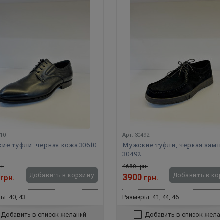
610
Арт: 30492
ие туфли. черная кожа 30610
Мужские туфли, черная зам
30492
н.
4680 грн.
Добавить в корзину
Добавить в ко
0
3900
грн.
грн.
ы: 40, 43
Размеры: 41, 44, 46
Добавить в список желаний
Добавить в список жела