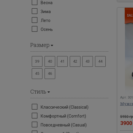
Весна
Зима
Лето
Осень
Размер
39
40
41
42
43
44
45
46
Стиль
Арт: 30
Мужск
Классический (Classical)
Комфортный (Comfort)
5950 гр
390
Повседневный (Casual)