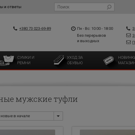
ы и ответы
+380 73 023-69-89
Пн - Вс: 10:00 - 18:00
З
Без перерывов
З
и выходных
П
СУМКИ И
УХОД ЗА
НОВИНК
РЕМНИ
ОБУВЬЮ
МАГАЗИ
ные мужские туфли
новые в начале