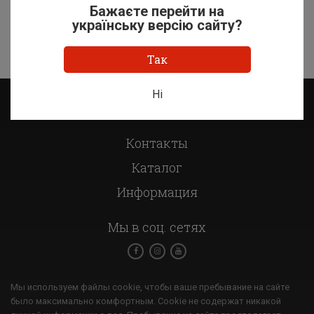
Сколько стоит мужские зимние кожаные сапоги?
Бажаєте перейти на
українську версію сайту?
Так
Ні
О компании
Контакты
Каталог
Информация
Мы в соц. сетях
Мы используем файлы cookie, чтобы ваше пребывание на сайте
было максимально комфортным. Cookie не содержат никакой