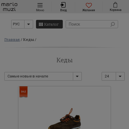
Навигация
Корзина
Меню
Вход
Желания
Каталог
РУС
Главная
Кеды
Кеды
Самые новые в начале
24