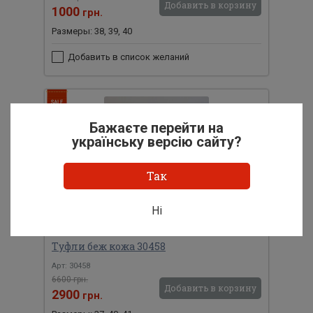
Добавить в корзину
1000
грн.
Размеры: 38, 39, 40
Добавить в список желаний
Бажаєте перейти на
українську версію сайту?
Так
Ні
Туфли беж кожа 30458
Арт: 30458
6600 грн.
Добавить в корзину
2900
грн.