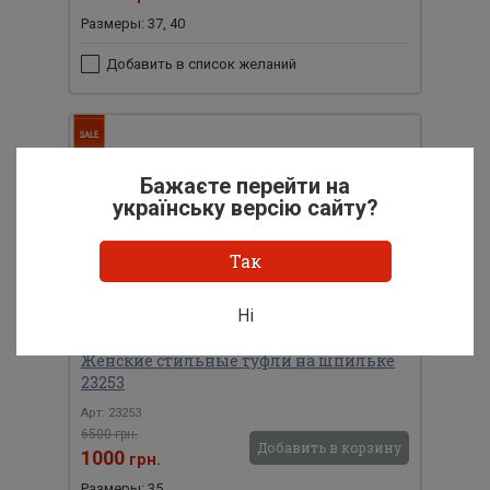
Размеры: 37, 40
Добавить в список желаний
Бажаєте перейти на
українську версію сайту?
Так
Ні
Женские стильные туфли на шпильке
23253
Арт: 23253
6500 грн.
Добавить в корзину
1000
грн.
Размеры: 35