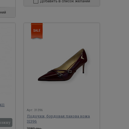
Добавить в список желаний
ний
411
Арт: 31396
Лодочки, бордовая лакова кожа
31396
рзину
7080 грн.