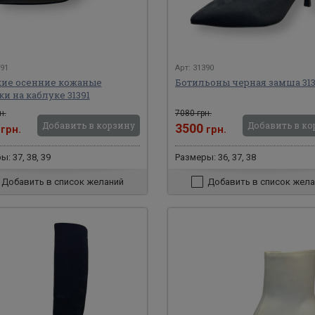
391
Арт: 31390
ие осенние кожаные
Ботильоны черная замша 31
и на каблуке 31391
н.
7080 грн.
Добавить в корзину
Добавить в ко
0
3500
грн.
грн.
: 37, 38, 39
Размеры: 36, 37, 38
Добавить в список желаний
Добавить в список жела