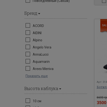
Повседневный (Casual)
Бренд
ACORD
AIDINI
Alpino
Angelo Vera
AnnaLucci
Aquamarin
Arees Meniva
Показать еще
Арт: 31
Ботил
Высота каблука
6600 гр
10 см
350