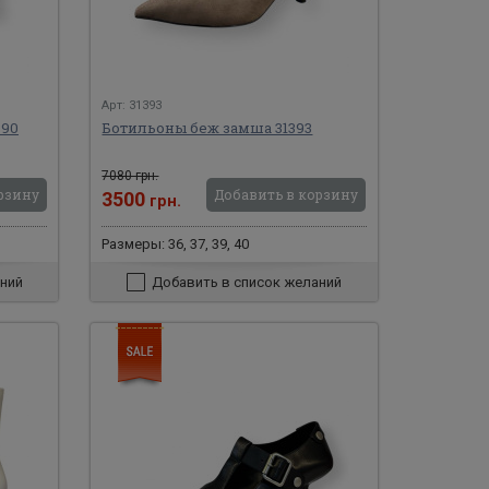
Арт: 31393
390
Ботильоны беж замша 31393
7080 грн.
рзину
Добавить в корзину
3500
грн.
Размеры: 36, 37, 39, 40
ний
Добавить в список желаний