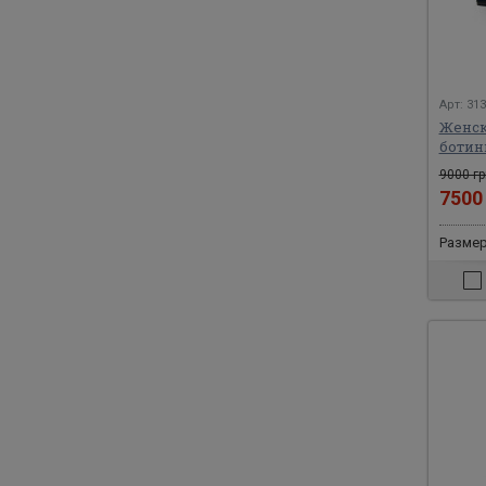
Арт: 31
Женск
ботинк
9000 гр
750
Размеры