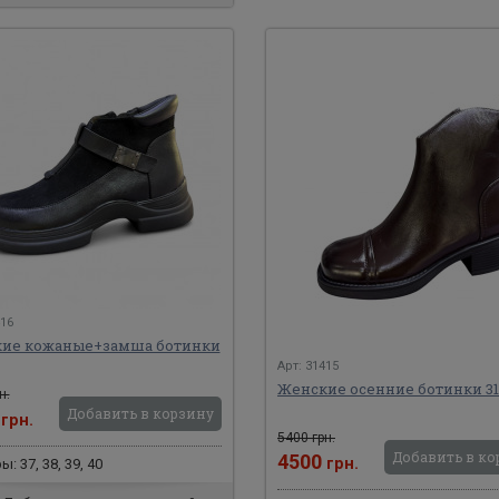
416
ие кожаные+замша ботинки
Арт: 31415
Женские осенние ботинки 31
н.
Добавить в корзину
0
грн.
5400 грн.
Добавить в ко
4500
грн.
: 37, 38, 39, 40