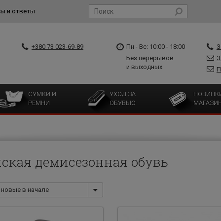
ы и ответы
+380 73 023-69-89
Пн - Вс: 10:00 - 18:00
З
Без перерывов
З
и выходных
П
СУМКИ И
УХОД ЗА
НОВИНК
РЕМНИ
ОБУВЬЮ
МАГАЗИ
ская демисезонная обувь
новые в начале