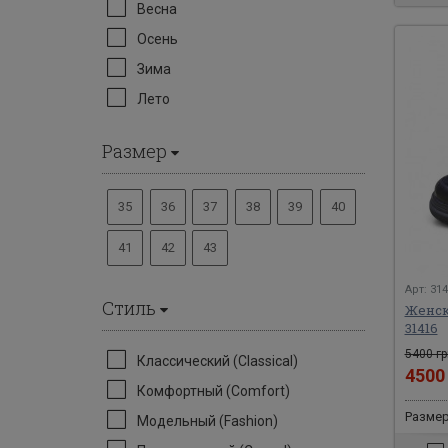
Весна
Осень
Зима
Лето
Размер
35
36
37
38
39
40
41
42
43
Арт: 31
Стиль
Женск
31416
5400 гр
Классический (Classical)
450
Комфортный (Comfort)
Размеры
Модельный (Fashion)