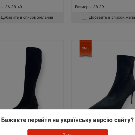
: 36, 38, 40
Размеры: 38, 39
Добавить в список желаний
Добавить в список жела
Бажаєте перейти на українську версію сайту?
397
Арт: 31398
Так