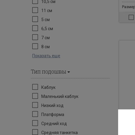
10,5 см
Размеры
11 см
5 см
6,5 см
7 см
8 см
Показать еще
Тип подошвы
Каблук
Маленький каблук
Низкий ход
Платформа
Средний ход
Арт: 31
Средняя танкетка