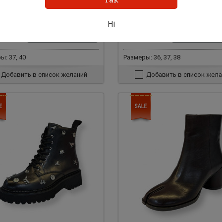
и черная замша 31397
Ботильони,чорний велюр 31
Ні
рн.
7080 грн.
Добавить в корзину
Добавить в ко
0
4900
грн.
грн.
ы: 37, 40
Размеры: 36, 37, 38
Добавить в список желаний
Добавить в список жела