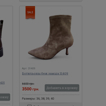
Арт: 31409
Ботильоны беж замша 31409
415
6600 грн.
Добавить в корзину
3500
грн.
рзину
Размеры: 36, 38, 39, 40