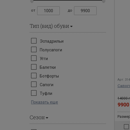
от
до
Тип (вид) обуви
Эспадрильи
Полусапоги
Угги
Балетки
Ботфорты
Арт: 31
Сапоги
Сапоги
Туфли
14000 г
Показать еще
990
Сезон
Размеры