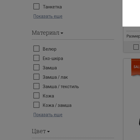
Сапог
Танкетка
Показать еще
10700 г
790
Материал
Размер
Велюр
Еко-шкіра
Замша
Замша / лак
Замша / текстиль
Кожа
Кожа / замша
Показать еще
Цвет