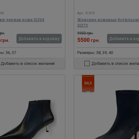
394
Арт: 31373
ки черная кожа 31394
Женские кожаные ботильон
31373
рн.
9900 грн.
Добавить в корзину
Добавить в ко
0
5500
грн.
грн.
ы: 36, 37
Размеры: 38, 39, 40
Добавить в список желаний
Добавить в список жела