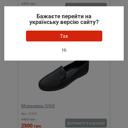
4400 грн.
Добавить в корзину
3500
грн.
Бажаєте перейти на
Размеры: 36, 37, 39, 40, 41
українську версію сайту?
Добавить в список желаний
Так
Ні
Мокасины 31915
Арт: 31915
4400 грн.
Добавить в корзину
2500
грн.