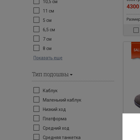
10,5 см
430
11 см
Размеры
5 см
6,5 см
7 см
8 см
Показать еще
Тип подошвы
Каблук
Маленький каблук
Низкий ход
Платформа
Средний ход
Арт: 31
Средняя танкетка