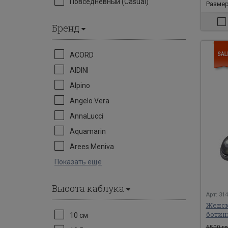
Повседневный (Casual)
Размеры
Бренд
ACORD
AIDINI
Alpino
Angelo Vera
AnnaLucci
Aquamarin
Arees Meniva
Показать еще
Высота каблука
Арт: 31
Женск
ботин
10 см
6500 гр