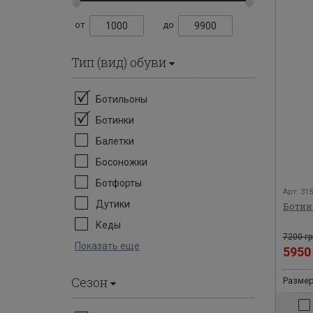
от
до
Тип (вид) обуви
Ботильоны
Ботинки
Балетки
Босоножки
Ботфорты
Арт: 31
Дутики
Ботин
Кеды
7200 гр
Показать еще
595
Сезон
Размеры