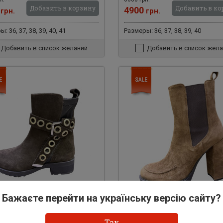
Добавить в корзину
Добавить в ко
0
4900
грн.
грн.
: 36, 37, 38, 39, 40, 41
Размеры: 36, 37, 38, 39, 40
Добавить в список желаний
Добавить в список жела
Бажаєте перейти на українську версію сайту?
477
Арт: 31474
Так