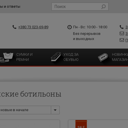
ы и ответы
+380 73 023-69-89
Пн - Вс: 10:00 - 18:00
З
Без перерывов
З
и выходных
П
СУМКИ И
УХОД ЗА
НОВИНК
РЕМНИ
ОБУВЬЮ
МАГАЗИ
ские ботильоны
новые в начале