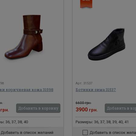
598
Арт: 31537
ки коричневая кожа 31598
Ботинки зима 31537
н.
6600 грн.
Добавить в корзину
Добавить в ко
0
3900
грн.
грн.
: 36, 37, 38, 40
Размеры: 36, 37, 38, 39, 40, 41
Добавить в список желаний
Добавить в список жела