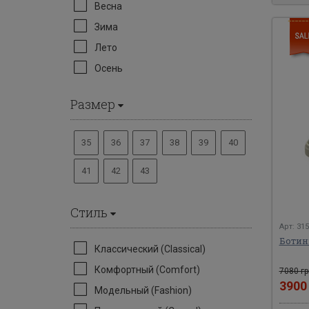
Весна
Зима
Лето
Осень
Размер
35
36
37
38
39
40
41
42
43
Стиль
Арт: 31
Ботин
Классический (Classical)
Комфортный (Comfort)
7080 гр
390
Модельный (Fashion)