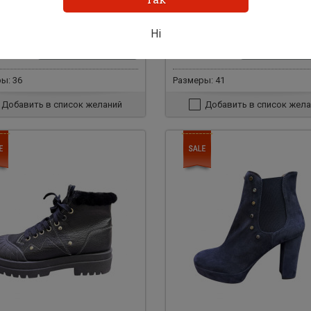
ки осень 31477
Челси осень 31474
Ні
н.
5500 грн.
Добавить в корзину
Добавить в ко
0
1000
грн.
грн.
ы: 36
Размеры: 41
Добавить в список желаний
Добавить в список жела