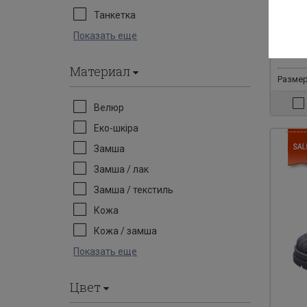
Ботин
Танкетка
Показать еще
5500 гр
150
Материал
Размер
Велюр
Еко-шкіра
Замша
Замша / лак
Замша / текстиль
Кожа
Кожа / замша
Показать еще
Цвет