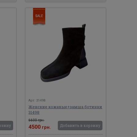
Арт: 31498
Женские кожаные+замша ботинки
31498
6600 грн.
рзину
Добавить в корзину
4500
грн.