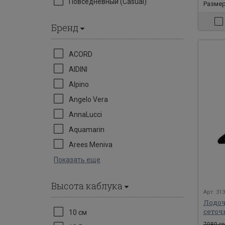
Повседневный (Casual)
Размеры
Бренд
ACORD
AIDINI
Alpino
Angelo Vera
AnnaLucci
Aquamarin
Arees Meniva
Показать еще
Высота каблука
Арт: 31
Лодоч
сеточ
10 см
7080 гр