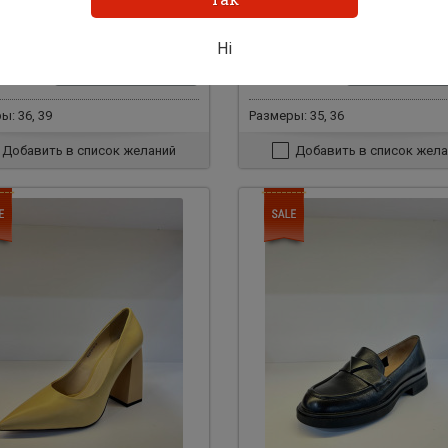
 черная замша 30373
Женские кожаные туфли 300
Ні
н.
6600 грн.
Добавить в корзину
Добавить в ко
0
1900
грн.
грн.
ы: 36, 39
Размеры: 35, 36
Добавить в список желаний
Добавить в список жела