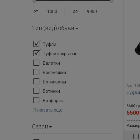
от
до
Тип (вид) обуви
Туфли
Туфли закрытые
Балетки
Босоножки
Ботильоны
Арт: 31
Ботинки
Туфли
Ботфорты
6600 гр
Показать еще
550
Сезон
Размер