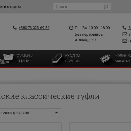
ы и ответы
+380 73 023-69-89
Пн - Вс: 10:00 - 18:00
З
Без перерывов
З
и выходных
П
СУМКИ И
УХОД ЗА
НОВИНК
РЕМНИ
ОБУВЬЮ
МАГАЗИ
ские классические туфли
новые в начале