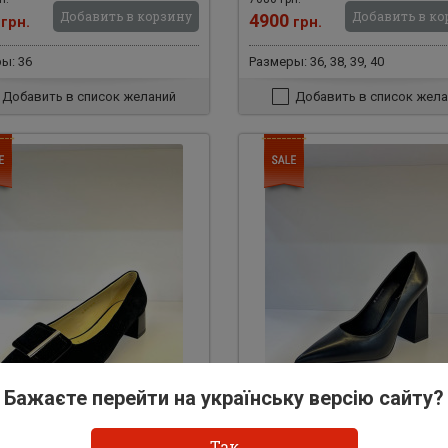
Добавить в корзину
Добавить в ко
0
4900
грн.
грн.
ы: 36
Размеры: 36, 38, 39, 40
Добавить в список желаний
Добавить в список жела
Бажаєте перейти на українську версію сайту?
373
Арт: 30077
Так