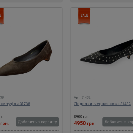
738
Арт: 31432
ки туфли 31738
Лодочки, черная кожа 31432
н.
8900 грн.
Добавить в корзину
Добавить в ко
0
4950
грн.
грн.