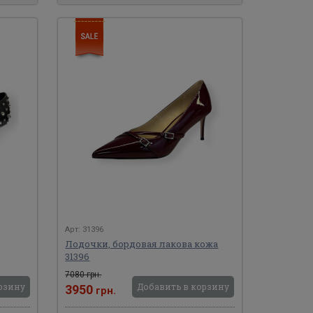
Арт: 31396
Лодочки, бордовая лакова кожа
31396
7080 грн.
рзину
Добавить в корзину
3950
грн.