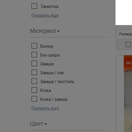
Туфли
Танкетка
Показать еще
5880 гр
390
Материал
Размер
Велюр
Еко-шкіра
Замша
Замша / лак
Замша / текстиль
Кожа
Кожа / замша
Показать еще
Цвет