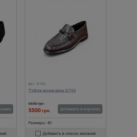
Арт: 31763
Туфли мокасины 31763
6600 грн.
рзину
Добавить в корзину
5500
грн.
Размеры: 40
ний
Добавить в список желаний