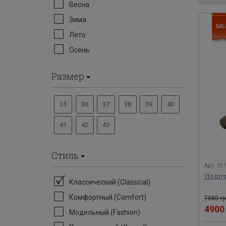
Весна
Зима
Лето
Осень
Размер
35
36
37
38
39
40
41
42
43
Стиль
Арт: 31
Лодоч
Классический (Classical)
Комфортный (Comfort)
7080 гр
490
Модельный (Fashion)