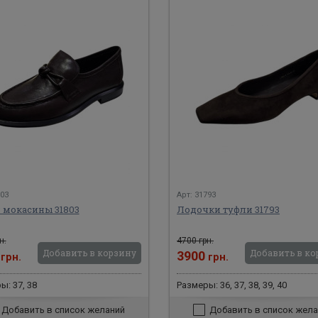
803
Арт: 31793
 мокасины 31803
Лодочки туфли 31793
н.
4700 грн.
Добавить в корзину
Добавить в ко
0
3900
грн.
грн.
ы: 37, 38
Размеры: 36, 37, 38, 39, 40
Добавить в список желаний
Добавить в список жела