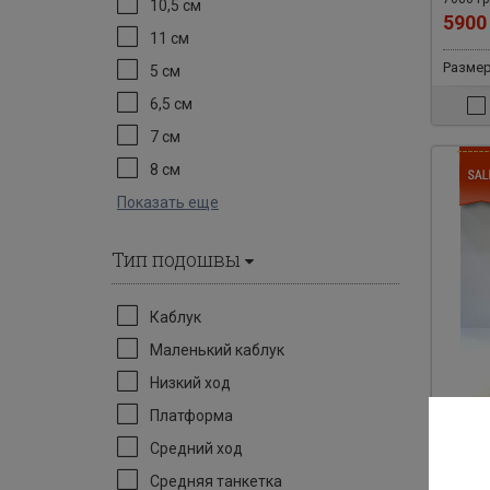
10,5 см
590
11 см
Размер
5 см
6,5 см
7 см
8 см
Показать еще
Тип подошвы
Каблук
Маленький каблук
Низкий ход
Платформа
Средний ход
Арт: 30
Средняя танкетка