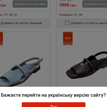
Добавить в корзину
Добавить в ко
0
5900
грн.
грн.
: 37, 40, 41
Размеры: 37, 38
Добавить в список желаний
Добавить в список жела
Бажаєте перейти на українську версію сайту?
750
Арт: 31748
Так