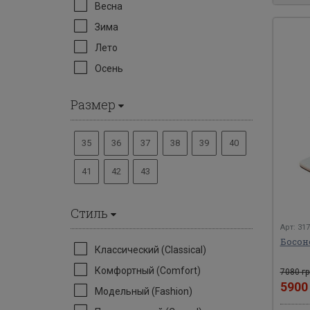
Весна
Зима
Лето
Осень
Размер
35
36
37
38
39
40
41
42
43
Стиль
Арт: 31
Босон
Классический (Classical)
Комфортный (Comfort)
7080 гр
590
Модельный (Fashion)