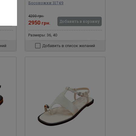
Босоножки 31749
4200 грн.
рзину
Добавить в корзину
2950
грн.
Размеры: 36, 40
ний
Добавить в список желаний