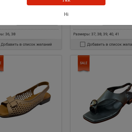
ожки 31750
Босоножки 31748
Ні
н.
4200 грн.
Добавить в корзину
Добавить в ко
0
2500
грн.
грн.
ы: 36, 38
Размеры: 37, 38, 39, 40, 41
Добавить в список желаний
Добавить в список жела