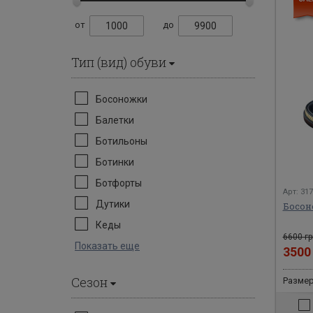
от
до
Тип (вид) обуви
Босоножки
Балетки
Ботильоны
Ботинки
Ботфорты
Арт: 31
Дутики
Босон
Кеды
6600 гр
Показать еще
350
Сезон
Размеры