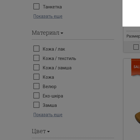
Босон
Танкетка
Показать еще
4200 гр
250
Материал
Размер
Кожа / лак
Кожа / текстиль
Кожа / замша
Кожа
Велюр
Еко-шкіра
Замша
Показать еще
Цвет