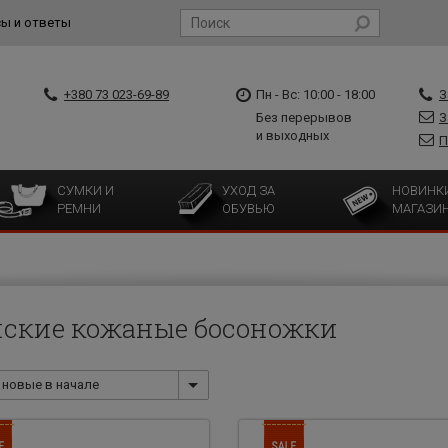
ы и ответы
+380 73 023-69-89
Пн - Вс: 10:00 - 18:00
З
Без перерывов
З
и выходных
П
СУМКИ И
УХОД ЗА
НОВИНК
РЕМНИ
ОБУВЬЮ
МАГАЗИ
ские кожаные босоножки
новые в начале