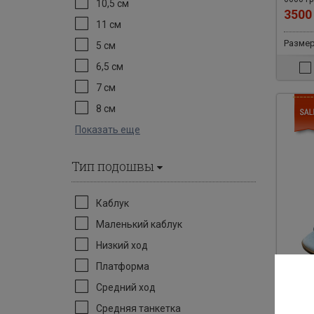
10,5 см
350
11 см
Размеры
5 см
6,5 см
7 см
8 см
Показать еще
Тип подошвы
Каблук
Маленький каблук
Низкий ход
Платформа
Средний ход
Арт: 31
Средняя танкетка