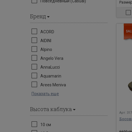
Повседневный (Casual)
Размеры
Бренд
ACORD
AIDINI
Alpino
Angelo Vera
AnnaLucci
Aquamarin
Arees Meniva
Показать еще
Высота каблука
Арт: 31
Босон
10 см
6600 гр