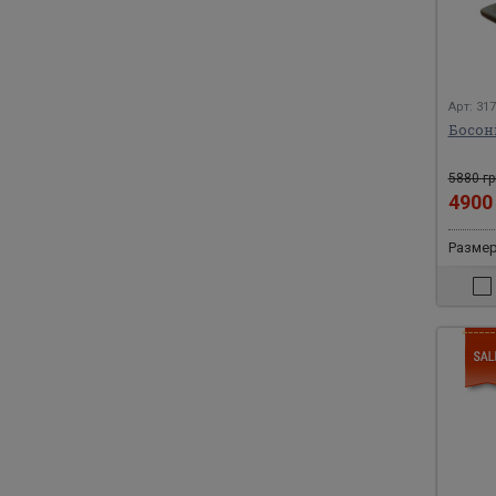
Арт: 31
Босон
5880 гр
490
Размер