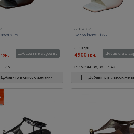
721
Арт: 31722
іжки 31721
Босоніжки 31722
н.
5880 грн.
Добавить в корзину
Добавить в ко
0
4900
грн.
грн.
ы: 35
Размеры: 35, 36, 37, 40
Добавить в список желаний
Добавить в список жела