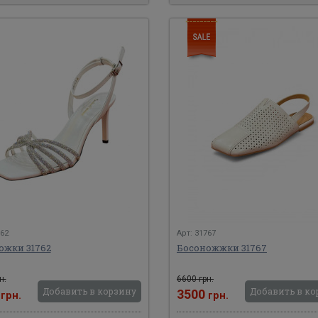
762
Арт: 31767
ожки 31762
Босоножжки 31767
н.
6600 грн.
Добавить в корзину
Добавить в ко
0
3500
грн.
грн.