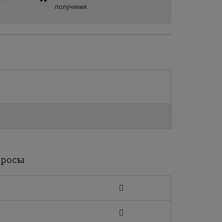
получения.
просы