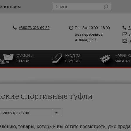
ы и ответы
+380 73 023-69-89
Пн - Вс: 10:00 - 18:00
З
Без перерывов
З
и выходных
П
СУМКИ И
УХОД ЗА
НОВИНК
РЕМНИ
ОБУВЬЮ
МАГАЗИ
ские спортивные туфли
новые в начале
алению, товары, который вы хотите посмотреть, уже прод