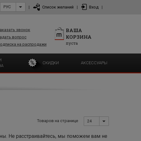
РУС
|
Список желаний
|
Вход
|
ВАША
аказать звонок
КОРЗИНА
адать вопрос
пуста
одписка на распродажи
И
СКИДКИ
АКСЕССУАРЫ
НА
Товаров на странице
24
аны. Не расстраивайтесь, мы поможем вам не