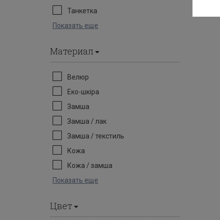
Танкетка
Показать еще
Материал
Велюр
Еко-шкіра
Замша
Замша / лак
Замша / текстиль
Кожа
Кожа / замша
Показать еще
Цвет