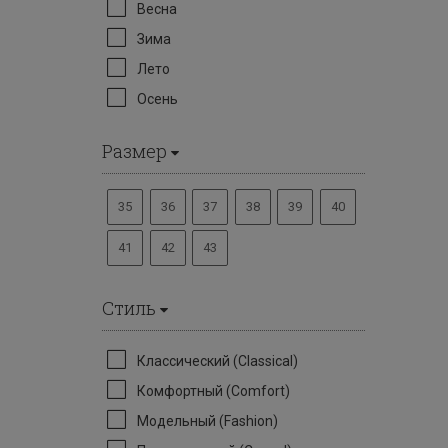
Весна
Зима
Лето
Осень
Размер
35
36
37
38
39
40
41
42
43
Стиль
Классический (Classical)
Комфортный (Comfort)
Модельный (Fashion)