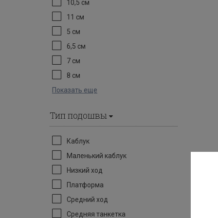
10,5 см
11 см
5 см
6,5 см
7 см
8 см
Показать еще
Тип подошвы
Каблук
Маленький каблук
Низкий ход
Платформа
Средний ход
Средняя танкетка