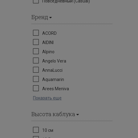
Повседневный (Casual)
Бренд
ACORD
AIDINI
Alpino
Angelo Vera
AnnaLucci
Aquamarin
Arees Meniva
Показать еще
Высота каблука
10 см