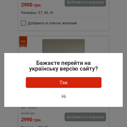
Добавить в корзину
2900
грн.
Размеры: 37, 40, 41
Добавить в список желаний
Бажаєте перейти на
українську версію сайту?
Так
Ні
Лодочки лакированная кожа 30459
Арт: 30459
6600 грн.
Добавить в корзину
2990
грн.