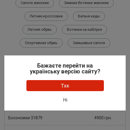
Сапоги женские
Зимние ботинки женские
Летние кроссовки
Белые кеды
Летняя обувь
Ботинки на каблуке
Спортивная обувь
Замшевые сапоги
Бажаєте перейти на
українську версію сайту?
Так
Женская обувь
Ні
Товар
Цена
Босоножки 31879
4900 грн.