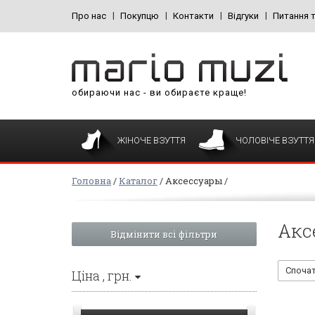
Про нас
Покупцю
Контакти
Відгуки
Питання т
обираючи нас - ви обираєте краще!
ЖІНОЧЕ ВЗУТТЯ
ЧОЛОВІЧЕ ВЗУТТЯ
Головна
Каталог
Аксессуары
Акс
Вiдмiнити всі фільтри
Спочат
Цiна
, грн.