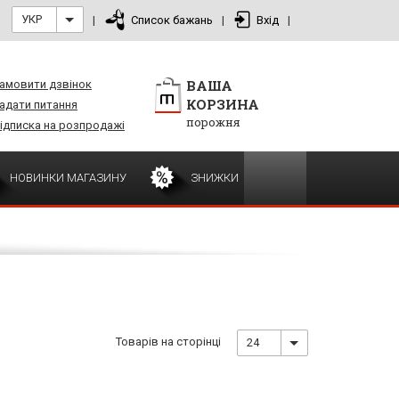
УКР
|
Список бажань
|
Вхід
|
ВАША
амовити дзвінок
КОРЗИНА
адати питання
порожня
ідписка на розпродажі
НОВИНКИ МАГАЗИНУ
ЗНИЖКИ
Товарів на сторінці
24