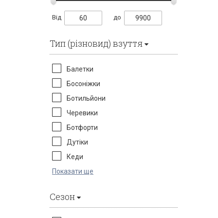
Від
до
Тип (різновид) взуття
Балетки
Босоніжки
Ботильйони
Черевики
Ботфорти
Дутіки
Кеди
Показати ще
Сезон