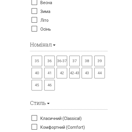
Весна
Зима
Літо
Осінь
Номінал
35
36
36-37
37
38
39
40
41
42
42-43
43
44
45
46
Стиль
Класичний (Classical)
Комфортний (Comfort)