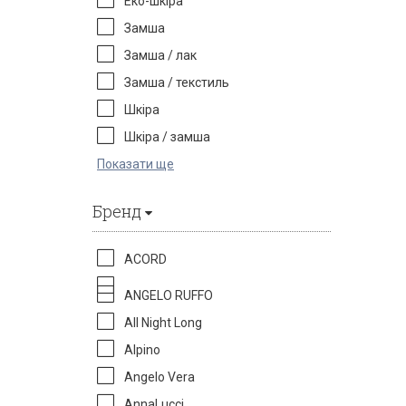
Еко-шкіра
Замша
Замша / лак
Замша / текстиль
Шкіра
Шкіра / замша
Показати ще
Бренд
ACORD
ANGELO RUFFO
All Night Long
Alpino
Angelo Vera
AnnaLucci