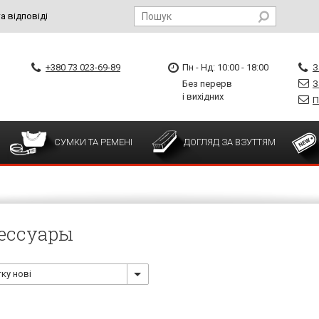
а відповіді
+380 73 023-69-89
Пн - Нд: 10:00 - 18:00
З
Без перерв
З
і вихідних
П
СУМКИ ТА РЕМЕНІ
ДОГЛЯД ЗА ВЗУТТЯМ
ессуары
ку нові