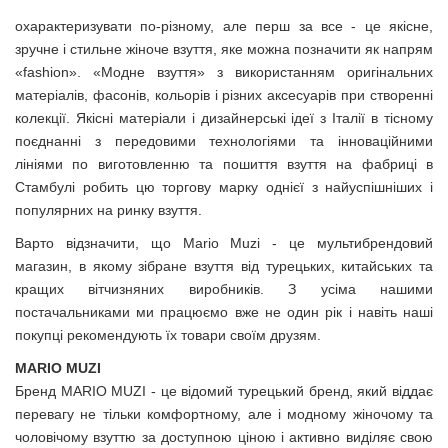
охарактеризувати по-різному, але перш за все - це якісне,
зручне і стильне жіноче взуття, яке можна позначити як напрям
«fashion». «Модне взуття» з використанням оригінальних
матеріалів, фасонів, кольорів і різних аксесуарів при створенні
колекції. Якісні матеріали і дизайнерські ідеї з Італії в тісному
поєднанні з передовими технологіями та інноваційними
лініями по виготовленню та пошиття взуття на фабриці в
Стамбулі робить цю торгову марку однієї з найуспішніших і
популярних на ринку взуття.
Варто відзначити, що Mario Muzi - це мультибрендовий
магазин, в якому зібране взуття від турецьких, китайських та
кращих вітчизняних виробників. З усіма нашими
постачальниками ми працюємо вже не один рік і навіть наші
покупці рекомендують їх товари своїм друзям.
MARIO MUZI
Бренд MARIO MUZI - це відомий турецький бренд, який віддає
перевагу не тільки комфортному, але і модному жіночому та
чоловічому взуттю за доступною ціною і активно виділяє свою