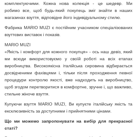
комплектуючими. Кожна нова колекція - це шедевр. Ми
робимо все, щоб будь-який покупець зміг знайти в наших
магазинах взуття, відповідне його індивідуальному стилю.
Фабрика MARIO MUZI є постійним учасником спеціалізованих
взуттєвих виставок і показів.
MARIO MUZI
«Якість і комфорт для кожного покупця» - ось наш девіз, який
ми всюди використовуємо у своїй роботі на всіх етапах
виробництва. Високоякісна італійська сировина відбирається
досвідченими фахівцями і, тільки після проходження певної
процедури контролю якості, вже надходить на виробництво,
щоб згодом перетворитися в комфортне, зручне і, що важливо,
стильне жіноче взуття.
Купуючи взуття MARIO MUZI, Ви купуєте італійську якість та
ексклюзивність за доступними і прийнятними цінами.
Що ми можемо запропонувати на вибір для прекрасної
статі?