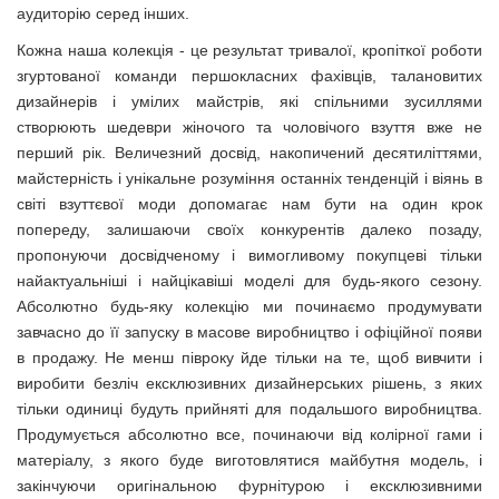
аудиторію серед інших.
Кожна наша колекція - це результат тривалої, кропіткої роботи
згуртованої команди першокласних фахівців, талановитих
дизайнерів і умілих майстрів, які спільними зусиллями
створюють шедеври жіночого та чоловічого взуття вже не
перший рік. Величезний досвід, накопичений десятиліттями,
майстерність і унікальне розуміння останніх тенденцій і віянь в
світі взуттєвої моди допомагає нам бути на один крок
попереду, залишаючи своїх конкурентів далеко позаду,
пропонуючи досвідченому і вимогливому покупцеві тільки
найактуальніші і найцікавіші моделі для будь-якого сезону.
Абсолютно будь-яку колекцію ми починаємо продумувати
завчасно до її запуску в масове виробництво і офіційної появи
в продажу. Не менш півроку йде тільки на те, щоб вивчити і
виробити безліч ексклюзивних дизайнерських рішень, з яких
тільки одиниці будуть прийняті для подальшого виробництва.
Продумується абсолютно все, починаючи від колірної гами і
матеріалу, з якого буде виготовлятися майбутня модель, і
закінчуючи оригінальною фурнітурою і ексклюзивними