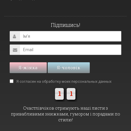
Підпишись!
Я-жінка
Я-чоловік
Я согласен на обработку моих
персональных данных
1
1
Cчастлівчіков отримують наші листи з
привабливими знижками, гумором і порадами по
стилю!