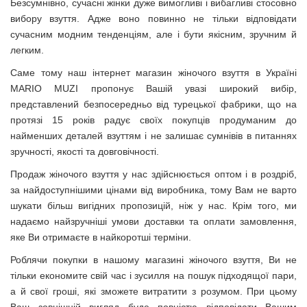
Безсумнівно, сучасні жінки дуже вимогливі і вибагливі стосовно
вибору взуття. Адже воно повинно не тільки відповідати
сучасним модним тенденціям, але і бути якісним, зручним й
легким.
Саме тому наш інтернет магазин жіночого взуття в Україні
MARIO MUZI пропонує Вашій увазі широкий вибір,
представлений безпосередньо від турецької фабрики, що на
протязі 15 років радує своїх покупців продуманим до
найменших деталей взуттям і не залишає сумнівів в питаннях
зручності, якості та довговічності.
Продаж жіночого взуття у нас здійснюється оптом і в роздріб,
за найдоступнішими цінами від виробника, тому Вам не варто
шукати більш вигідних пропозицій, ніж у нас. Крім того, ми
надаємо найзручніші умови доставки та оплати замовлення,
яке Ви отримаєте в найкоротші терміни.
Роблячи покупки в нашому магазині жіночого взуття, Ви не
тільки економите свій час і зусилля на пошук підходящої пари,
а й свої гроші, які зможете витратити з розумом. При цьому
Ваш зовнішній вигляд буде повністю відповідати Вашим