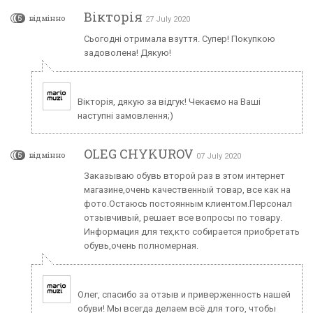
Вікторія
5
відмінно
27 July 2020
Сьогодні отримала взуття. Супер! Покупкою
задоволена! Дякую!
Вікторія, дякую за відгук! Чекаємо на Ваші
наступні замовлення;)
OLEG CHYKUROV
5
відмінно
07 July 2020
Заказываю обувь второй раз в этом интернет
магазине,очень качественный товар, все как на
фото.Остаюсь постоянным клиентом.Персонал
отзывчивый, решает все вопросы по товару.
Информация для тех,кто собирается приобретать
обувь,очень полномерная.
Олег, спасибо за отзыв и приверженность нашей
обуви! Мы всегда делаем всё для того, чтобы