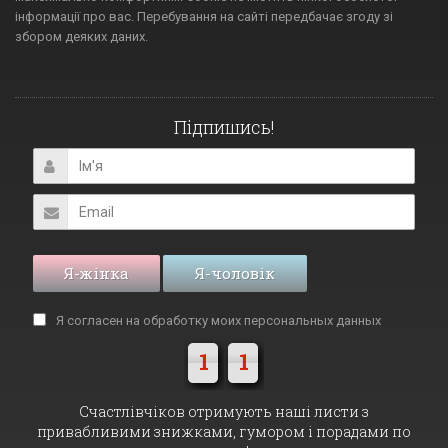
інформації про вас. Перебування на сайті передбачає згоду зі
збором деяких даних.
Підпишись!
Я-жінка
Я-чоловік
Я согласен на обработку моих
персональных данных
1
1
Cчастлівчіков отримують наші листи з
привабливими знижками, гумором і порадами по