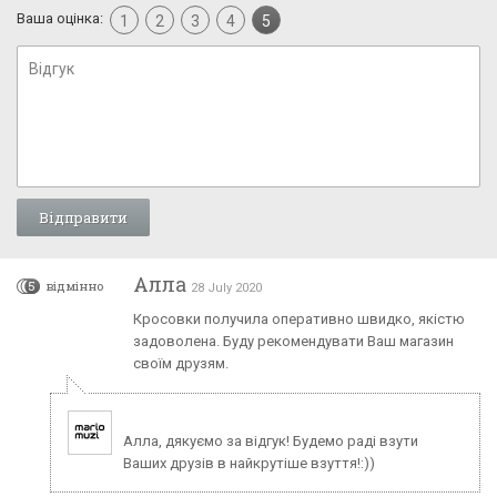
Ваша оцінка:
1
2
3
4
5
Алла
5
відмінно
28 July 2020
Кросовки получила оперативно швидко, якістю
задоволена. Буду рекомендувати Ваш магазин
своїм друзям.
Алла, дякуємо за відгук! Будемо раді взути
Ваших друзів в найкрутіше взуття!:))