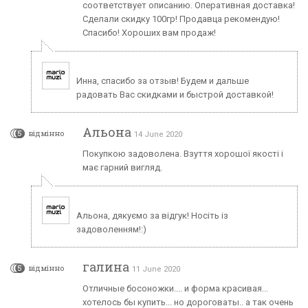
соответствует описанию. Оперативная доставка!
Сделали скидку 100гр! Продавца рекомендую!
Спасибо! Хороших вам продаж!
Инна, спасибо за отзыв! Будем и дальше
радовать Вас скидками и быстрой доставкой!
Альона
5
відмінно
14 June 2020
Покупкою задоволена. Взуття хорошої якості і
має гарний вигляд.
Альона, дякуємо за відгук! Носіть із
задоволенням!:)
галина
5
відмінно
11 June 2020
Отличные босоножки.... и форма красивая...
хотелось бы купить... но дороговаты.. а так очень