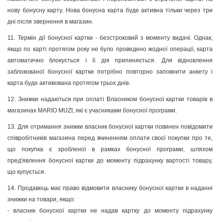
нову бонусну карту. Нова бонусна карта буде активна тільки через три
дні після звернення в магазин.
11. Термін дії бонусної картки - безстроковий з моменту видачі. Однак,
якщо по карті протягом року не було проведено жодної операції, карта
автоматично блокується і її дія припиняється. Для відновлення
заблокованої бонусної картки потрібно повторно заповнити анкету і
карта буде активована протягом трьох днів.
12. Знижки надаються при оплаті Власником бонусної картки товарів в
магазинах MARIO MUZI, які є учасниками бонусної програми.
13. Для отримання знижки власник бонусної картки повинен повідомити
співробітників магазина перед вчиненням оплати своєї покупки про те,
що покупка є зробленої в рамках бонусної програми, шляхом
пред'явлення бонусної картки до моменту підрахунку вартості товару,
що купується.
14. Продавець має право відмовити власнику бонусної картки в наданні
знижки на товари, якщо:
- власник бонусної картки не надав картку до моменту підрахунку