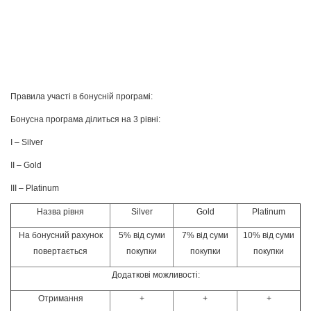
Правила участі в бонусній програмі:
Бонусна програма ділиться на 3 рівні:
І – Silver
ІІ – Gold
ІІІ – Platinum
Назва рівня
Silver
Gold
Platinum
На бонусний рахунок
5% від суми
7% від суми
10% від суми
повертається
покупки
покупки
покупки
Додаткові можливості:
Отримання
+
+
+