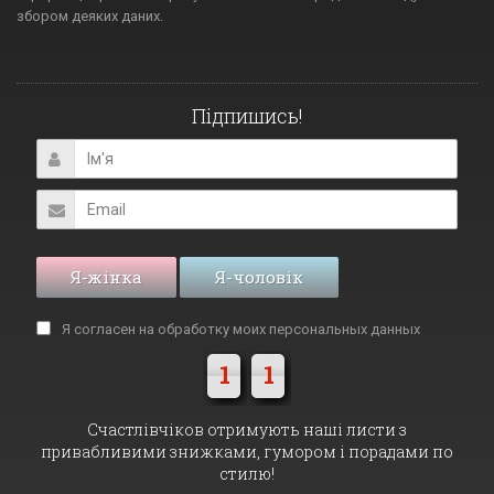
збором деяких даних.
Підпишись!
Я-жінка
Я-чоловік
Я согласен на обработку моих
персональных данных
1
1
Cчастлівчіков отримують наші листи з
привабливими знижками, гумором і порадами по
стилю!