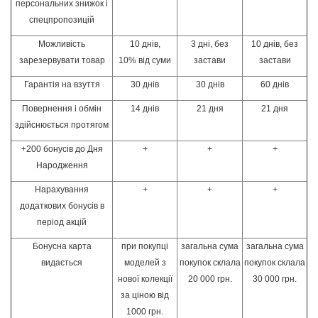
персональних знижок і
спецпропозицій
Можливість
10 днів,
3 дні, без
10 днів, без
зарезервувати товар
10% від суми
застави
застави
Гарантія на взуття
30 днів
30 днів
60 днів
Повернення і обмін
14 днів
21 дня
21 дня
здійснюється протягом
+200 бонусів до Дня
+
+
+
Народження
Нарахування
+
+
+
додаткових бонусів в
період акцій
Бонусна карта
при покупці
загальна сума
загальна сума
видається
моделей з
покупок склала
покупок склала
нової колекції
20 000 грн.
30 000 грн.
за ціною від
1000 грн.