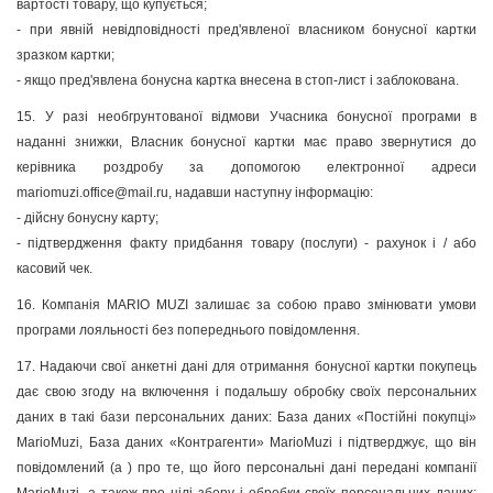
вартості товару, що купується;
- при явній невідповідності пред'явленої власником бонусної картки
зразком картки;
- якщо пред'явлена бонусна картка внесена в стоп-лист і заблокована.
15. У разі необгрунтованої відмови Учасника бонусної програми в
наданні знижки, Власник бонусної картки має право звернутися до
керівника роздробу за допомогою електронної адреси
mariomuzi.office@mail.ru
, надавши наступну інформацію:
- дійсну бонусну карту;
- підтвердження факту придбання товару (послуги) - рахунок і / або
касовий чек.
16. Компанія MARIO MUZI залишає за собою право змінювати умови
програми лояльності без попереднього повідомлення.
17. Надаючи свої анкетні дані для отримання бонусної картки покупець
дає свою згоду на включення і подальшу обробку своїх персональних
даних в такі бази персональних даних: База даних «Постійні покупці»
MarioMuzi, База даних «Контрагенти» MarioMuzi і підтверджує, що він
повідомлений (а ) про те, що його персональні дані передані компанії