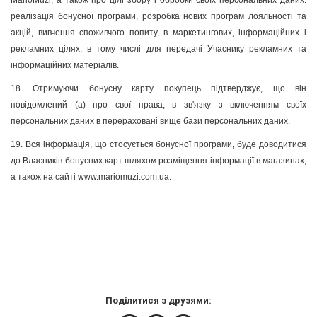
MarioMuzi, а також про цілі збору і обробки своїх персональних даних:
реалізація бонусної програми, розробка нових програм лояльності та
акцій, вивчення споживчого попиту, в маркетингових, інформаційних і
рекламних цілях, в тому числі для передачі Учаснику рекламних та
інформаційних матеріалів.
18. Отримуючи бонусну карту покупець підтверджує, що він
повідомлений (а) про свої права, в зв'язку з включенням своїх
персональних даних в перераховані вище бази персональних даних.
19. Вся інформація, що стосується бонусної програми, буде доводитися
до Власників бонусних карт шляхом розміщення інформації в магазинах,
а також на сайті www.mariomuzi.com.ua.
Поділитися з друзями: