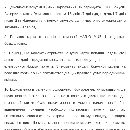
7. Здійснюючи покупки в День Народження, ви отримуєте + 200 бонусів.
Використовувати їх можна протягом 15 днів (7 днів до, в день і 7 днів
після Дня Народження). Бонуси анулюються, якщо їх не використати в
зазначений період.
8. Бонусна карта є власністю компанії MARIO MUZI і видається
безкоштовно.
9. Покупці, що бажають отримати бонусну карту, повинні надати свої
анкетні дані продавця-консультанта магазину для заповнення
електронної форми анкети. З моменту видачі бонусної картки на
власника карти поширюватиметься дія цих правил з усіма періодичними
змінами.
10. Відновлення втраченої (пошкодженої) бонусної картки можливо лише
після повторного заповнення анкети власника дисконтної карти. Дія
втраченої картки буде призупинена в момент видачі нової. Для
відновлення покупцеві необхідно підтвердити анкетні дані, які
вказувалися спочатку при отриманні. В такому випадку, покупцеві
видається нова бонусна картка з новим номером, але при цьому всі
накопичені бонуси зберігаються і переносяться з втраченої картки на