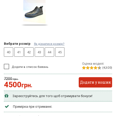
Вибрати розмір
Як дізнатися розмір?
40
41
42
43
44
45
Оцінка моделі:
Додати в список бажань
(4,3/20)
7200
грн.
Додати у кошик
4500
грн.
Зареєструйтесь для того щоб отримувати бонуси!
Примірка при отриманні.