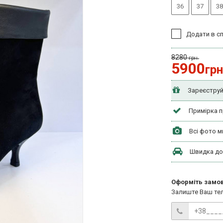
36
37
38
Додати в с
8280
грн.
5900
грн
Зареєструй
Примірка п
Всі фото м
Швидка до
Оформіть замов
Залиште Ваш те