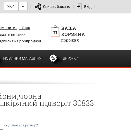
УКР
|
Список бажань
|
Вхід
|
ВАША
амовити дзвінок
КОРЗИНА
адати питання
порожня
ідписка на розпродажі
НОВИНКИ МАГАЗИНУ
ЗНИЖКИ
йони,чорна
кіряний підворіт 30833
Як дізнатися розмір?