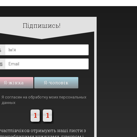
Підпишись!
Я-жінка
Я-чоловік
Я согласен на обработку моих
персональных
данных
1
1
частлівчіков отримують наші листи з
привабливими знижками, гумором і