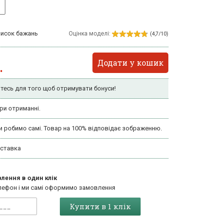
писок бажань
Оцінка моделі:
(4,7/10)
Додати у кошик
.
тесь для того щоб отримувати бонуси!
ри отриманні.
и робимо самі. Товар на 100% відповідає зображенню.
ставка
лення в один клік
лефон і ми самі оформимо замовлення
Купити в 1 клік