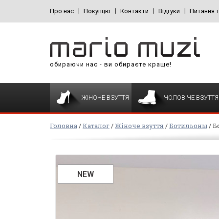
Про нас
Покупцю
Контакти
Відгуки
Питання т
обираючи нас - ви обираєте краще!
ЖІНОЧЕ ВЗУТТЯ
ЧОЛОВІЧЕ ВЗУТТЯ
Головна
Каталог
Жіноче взуття
Ботильоны
Б
NEW