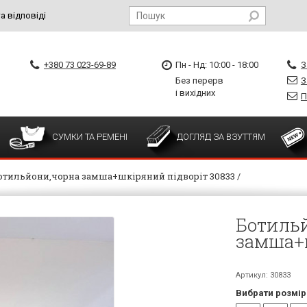
а відповіді
+380 73 023-69-89
Пн - Нд: 10:00 - 18:00
З
Без перерв
З
і вихідних
П
СУМКИ ТА РЕМЕНІ
ДОГЛЯД ЗА ВЗУТТЯМ
отильйони,чорна замша+шкіряний підворіт 30833
Ботиль
замша+ш
Артикул: 30833
Вибрати розмір