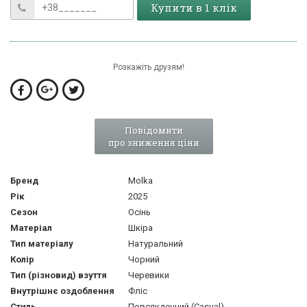
Купити в 1 клік
Розкажіть друзям!
Повідомити
про зниження ціни
Бренд
Molka
Рік
2025
Сезон
Осінь
Матеріал
Шкіра
Тип матеріалу
Натуральний
Колір
Чорний
Тип (різновид) взуття
Черевики
Внутрішнє оздоблення
Фліс
Стиль
Повсякденний (Casual)