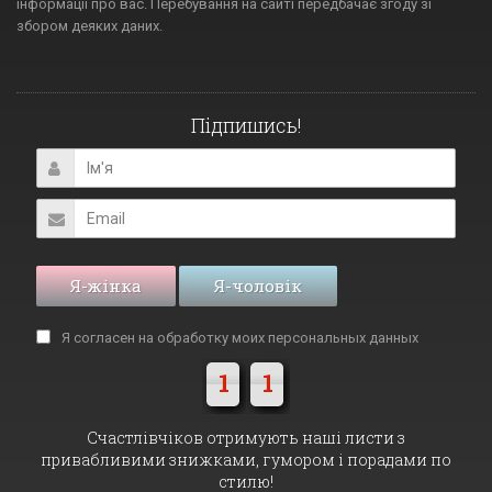
інформації про вас. Перебування на сайті передбачає згоду зі
збором деяких даних.
Підпишись!
Я-жінка
Я-чоловік
Я согласен на обработку моих
персональных данных
1
1
Cчастлівчіков отримують наші листи з
привабливими знижками, гумором і порадами по
стилю!