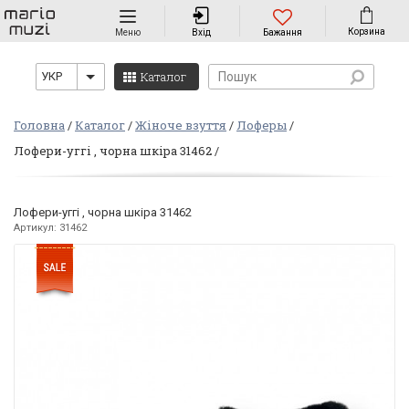
Навігація
Корзина
Меню
Вхід
Бажання
Каталог
УКР
Головна
Каталог
Жіноче взуття
Лоферы
Лофери-уггі , чорна шкіра 31462
Лофери-уггі , чорна шкіра 31462
Артикул: 31462