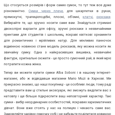
Що стосується розмірів і форм самих сумок, то тут теж все дуже
різноманітно.
Сумки через плече
, для шкарпетки в руках,
прямокутні, трапецієподібні, плоскі, об'ємні,
клатчі
,
рюкзаки
.
Вибирайте те, що зручно носити саме вам. Знайдуться стримані
двоколірні варіанти для офісу, зручні рюкзаки з незвичайними
принтами для студентів і школьниц, яскраві квіткові орнаменти
для романтичних і мрійливих натур. Для мінливих панночок
відмінною новиною стане модель рюкзаків, яку можна носити як
звичайну сумку. Одна з найкрасивіших вишивка, незвичайні
фактури, оригінальні сюжети - це просто сумочний рай, в який мріє
потрапити кожна жінка.
Тепер ви можете купити сумки Alba Soboni і в нашому інтернет-
магазині, або ж відвідавши магазини Mario Muzi в Харкові. Ми
прекрасно знаємо, що наші покупниці - це особливі люди, тому раді
представити вам ці стильні аксесуари, які зможуть виділити вас з
натовпу і ще більше підкреслити ваш неповторний характер. Такі
сумки - вибір неординарних особистостей, яскравих харизматичних
дівчат. Вони вже стоять у нас на полицях і чекають саме вас.
Замовляйте чарівну сумочку собі і не забудьте поділитися новиною