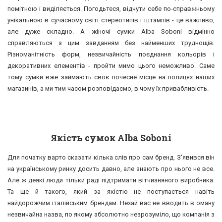
помітною і виділяється. Погодьтеся, відчути себе по-справжньому
унікальною в сучасному світі стереотипів і штампів - це важливо,
але дуже складно. А жіночі сумки Alba Soboni відмінно
справляються з цим завданням без найменших труднощів.
Різноманітність форм, незвичайність поєднання кольорів і
декоративних елементів - пройти мимо цього неможливо. Саме
тому сумки вже займають своє почесне місце на полицях наших
магазинів, а ми тим часом розповідаємо, в чому їх привабливість.
Якість сумок Alba Soboni
Для початку варто сказати кілька слів про сам бренд. З'явився він
на українському ринку досить давно, але знають про нього не все.
Але ж деякі люди тільки раді підтримати вітчизняного виробника.
Та ще й такого, який за якістю не поступається навіть
найдорожчим італійським брендам. Нехай вас не вводить в оману
незвичайна назва, по якому абсолютно незрозуміло, що компанія з