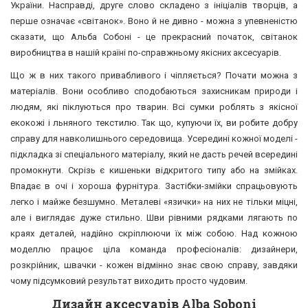
України. Насправді, друге слово складено з ініціалів творців, а
перше означає «світанок». Воно й не дивно - можна з упевненістю
сказати, що Альба Собоні - це прекрасний початок, світанок
виробництва в нашій країні по-справжньому якісних аксесуарів.
Що ж в них такого привабливого і чіпляється? Почати можна з
матеріалів. Вони особливо сподобаються захисникам природи і
людям, які піклуються про тварин. Всі сумки роблять з якісної
екокожі і льняного текстилю. Так що, купуючи їх, ви робите добру
справу для навколишнього середовища. Усередині кожної моделі -
підкладка зі спеціального матеріалу, який не дасть речей всередині
промокнути. Скрізь є кишеньки відкритого типу або на змійках.
Впадає в очі і хороша фурнітура. Застібки-змійки спрацьовують
легко і майже безшумно. Металеві «язички» на них не тільки міцні,
але і виглядає дуже стильно. Шви рівними рядками лягають по
краях деталей, надійно скріплюючи їх між собою. Над кожною
моделлю працює ціла команда професіоналів: дизайнери,
розкрійник, швачки - кожен відмінно знає свою справу, завдяки
чому підсумковий результат виходить просто чудовим.
Дизайн аксесуарів Alba Soboni