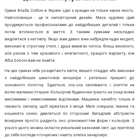
Сумки Альба Собоні в Україні одні з кращих не тільки через якість.
Найголовніше - це їх неповторний дизайн. Маса чудових ідей
продумуються професіоналами до найдрібніших деталей і тільки
потім втілюються в життя. З такими сумками нескладно
виділитися з натовпу. Якщо вам давно вже набридли нудні моделі,
виконані в строгому стилі, і душа вимагає чогось більш веселого,
але разом з тим красивого і елегантного, кращого варіанту, ніж
Alba Soboni вам не знайти.
На цих сумках ніби розцвітають квіти, вишиті гладдю або виконані
з найдрібніших шматочків екошкіри і ретельно пришиті до
основного полотну. Здається, ось-ось заспівають і злетіти на
волю маленькі пташки. Кольорові будиночки грають на сонці всіма
мислимими і немислимими відтінками. Машинки начебто тільки й
чекають сигналу, щоб зірватися з місця. Милі совушки, їжачки та
кошенята сонно дивляться по сторонам. Вигадливі абстрактні
візерунки просто радують око різноманіттям форм і кольорів. З
усього цього можна скласти унікальний казковий світ, що притягає
до себе погляди оточуючих і навіть злегка зачаровує.