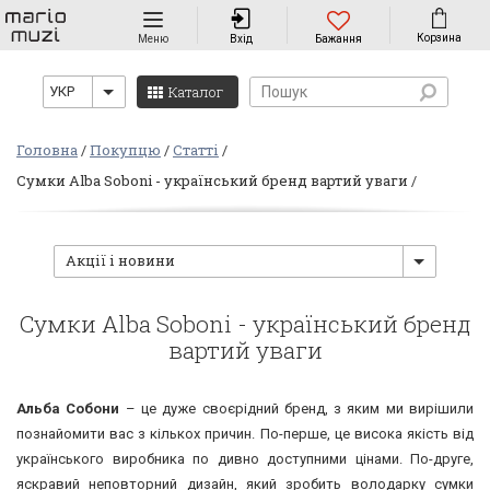
Навігація
Корзина
Меню
Вхід
Бажання
Каталог
УКР
Головна
Покупцю
Статті
Сумки Alba Soboni - український бренд вартий уваги
Акції і новини
Сумки Alba Soboni - український бренд
вартий уваги
Альба Собони
– це дуже своєрідний бренд, з яким ми вирішили
познайомити вас з кількох причин. По-перше, це висока якість від
українського виробника по дивно доступними цінами. По-друге,
яскравий неповторний дизайн, який зробить володарку сумки