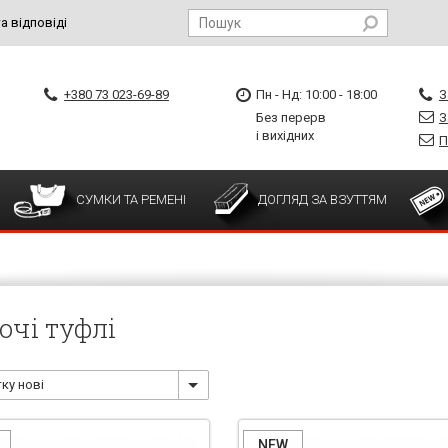
а відповіді
+380 73 023-69-89
Пн - Нд: 10:00 - 18:00
З
Без перерв
З
і вихідних
П
СУМКИ ТА РЕМЕНІ
ДОГЛЯД ЗА ВЗУТТЯМ
очі туфлі
ку нові
NEW