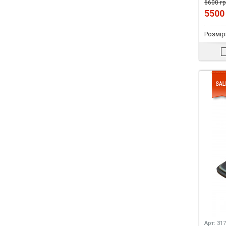
6600 гр
550
Розмір
Арт: 31