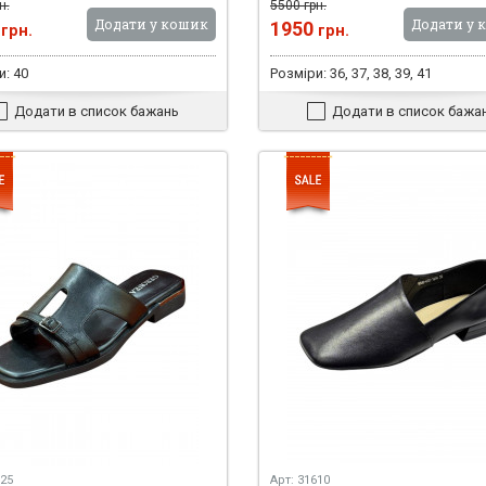
н.
5500 грн.
Додати у кошик
Додати у 
0
1950
грн.
грн.
и: 40
Розміри: 36, 37, 38, 39, 41
Додати в список бажань
Додати в список бажа
725
Арт: 31610