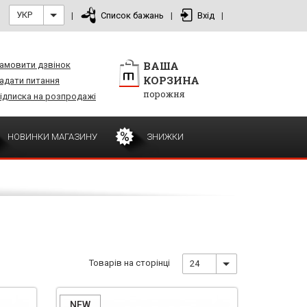
УКР
|
Список бажань
|
Вхід
|
ВАША
амовити дзвінок
КОРЗИНА
адати питання
порожня
ідписка на розпродажі
НОВИНКИ МАГАЗИНУ
ЗНИЖКИ
Товарів на сторінці
24
NEW