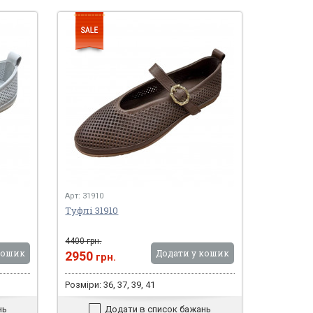
Арт: 31910
Туфлі 31910
4400 грн.
кошик
Додати у кошик
2950
грн.
Розміри: 36, 37, 39, 41
нь
Додати в список бажань