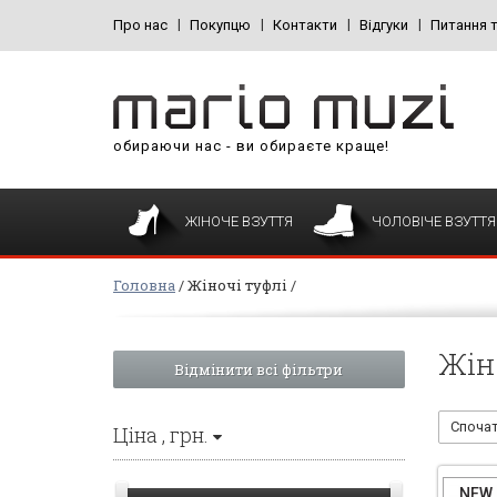
Про нас
Покупцю
Контакти
Відгуки
Питання т
обираючи нас - ви обираєте краще!
ЖІНОЧЕ ВЗУТТЯ
ЧОЛОВІЧЕ ВЗУТТЯ
Головна
Жіночі туфлі
Жін
Вiдмiнити всі фільтри
Спочат
Цiна
, грн.
NEW