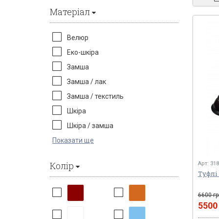
Матеріал
Велюр
Еко-шкіра
Замша
Замша / лак
Замша / текстиль
Шкіра
Шкіра / замша
Показати ще
Колір
Арт: 31
Туфлі
6600 гр
550