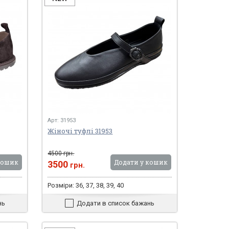
Арт: 31953
Жіночі туфлі 31953
4500 грн.
кошик
Додати у кошик
3500
грн.
Розміри: 36, 37, 38, 39, 40
нь
Додати в список бажань