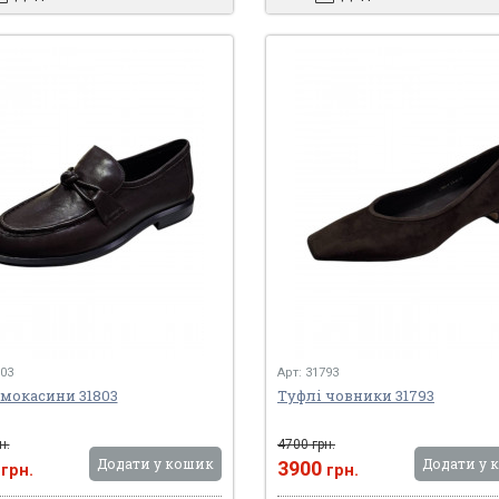
803
Арт: 31793
 мокасини 31803
Туфлі човники 31793
н.
4700 грн.
Додати у кошик
Додати у 
0
3900
грн.
грн.