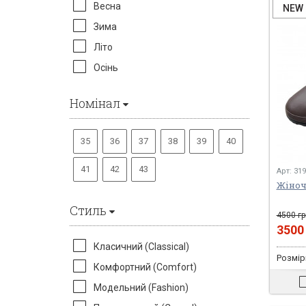
Весна
NEW
Зима
Літо
Осінь
Номінал
35
36
37
38
39
40
41
42
43
Арт: 31
Жіночі
Стиль
4500 гр
350
Класичний (Classical)
Розміри
Комфортний (Comfort)
Модельний (Fashion)