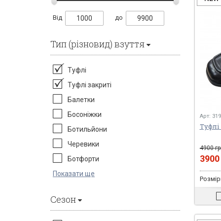
Від
до
Тип (різновид) взуття
Туфлі
Туфлі закриті
Балетки
Босоніжки
Арт: 31
Туфлі 
Ботильйони
Черевики
4900 гр
390
Ботфорти
Показати ще
Розміри
Сезон