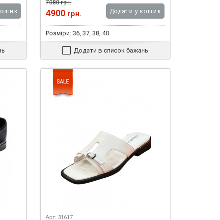
7080 грн.
кошик
Додати у кошик
4900
грн.
Розміри: 36, 37, 38, 40
нь
Додати в список бажань
Арт: 31617