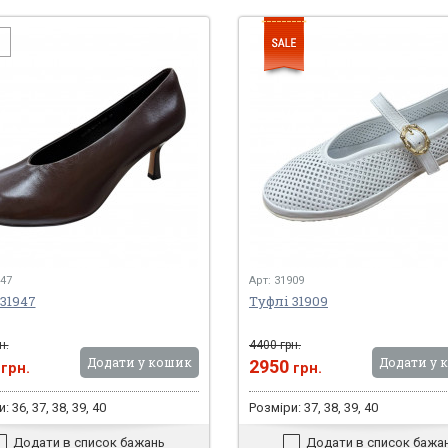
947
Арт: 31909
31947
Туфлі 31909
н.
4400 грн.
Додати у кошик
Додати у 
0
2950
грн.
грн.
: 36, 37, 38, 39, 40
Розміри: 37, 38, 39, 40
Додати в список бажань
Додати в список бажа