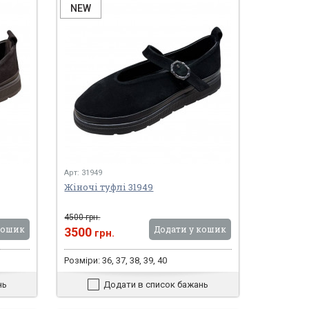
NEW
Арт: 31949
Жіночі туфлі 31949
4500 грн.
кошик
Додати у кошик
3500
грн.
Розміри: 36, 37, 38, 39, 40
нь
Додати в список бажань