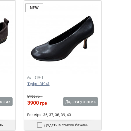
NEW
Арт: 31941
Туфлі 31941
5100 грн.
кошик
Додати у кошик
3900
грн.
Розміри: 36, 37, 38, 39, 40
нь
Додати в список бажань