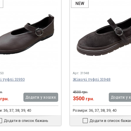
NEW
950
Арт: 31948
 туфлі 31950
Жіночі туфлі 31948
н.
4500 грн.
Додати у кошик
Додати у 
0
3500
грн.
грн.
: 36, 37, 38, 39, 40
Розміри: 36, 37, 38, 39, 40
Додати в список бажань
Додати в список бажа