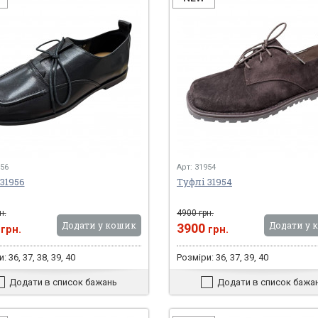
956
Арт: 31954
31956
Туфлі 31954
н.
4900 грн.
Додати у кошик
Додати у 
0
3900
грн.
грн.
: 36, 37, 38, 39, 40
Розміри: 36, 37, 39, 40
Додати в список бажань
Додати в список бажа