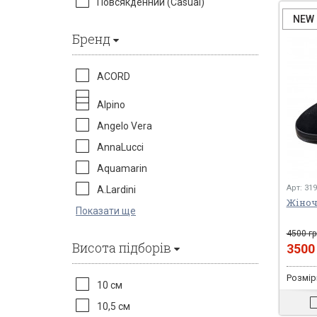
Повсякденний (Casual)
NEW
Бренд
ACORD
Alpino
Angelo Vera
AnnaLucci
Aquamarin
Арт: 31
A.Lardini
Жіночі
Показати ще
4500 гр
Висота підборів
350
Розміри
10 см
10,5 см