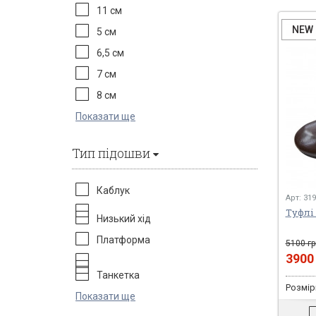
11 см
NEW
5 см
6,5 см
7 см
8 см
Показати ще
Тип підошви
Каблук
Арт: 31
Туфлі 
Низький хід
Платформа
5100 гр
390
Танкетка
Розміри
Показати ще