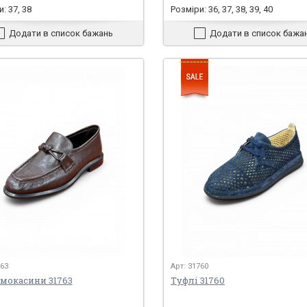
: 37, 38
Розміри: 36, 37, 38, 39, 40
Додати в список бажань
Додати в список бажа
763
Арт: 31760
 мокасини 31763
Туфлі 31760