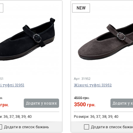
NEW
951
Арт: 31952
 туфлі 31951
Жіночі туфлі 31952
н.
4500 грн.
Додати у кошик
Додати у 
0
3500
грн.
грн.
: 36, 37, 38, 39, 40
Розміри: 36, 37, 38, 39, 40
Додати в список бажань
Додати в список бажа